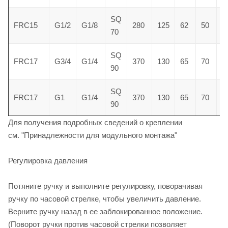
SQ
FRC15
G1/2
G1/8
280
125
62
50
5
70
SQ
FRC17
G3/4
G1/4
370
130
65
70
5
90
SQ
FRC17
G1
G1/4
370
130
65
70
5
90
Для получения подробных сведений о креплении
см. "Принадлежности для модульного монтажа"
Регулировка давления
Потяните ручку и выполните регулировку, поворачивая
ручку по часовой стрелке, чтобы увеличить давление.
Верните ручку назад в ее заблокированное положение.
(Поворот ручки против часовой стрелки позволяет