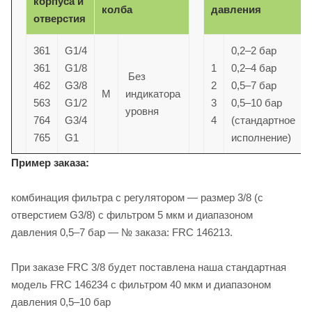
корпуса и
колба
давления
отверстия
361
G1/4
0,2–2 бар
361
G1/8
1
0,2–4 бар
Без
462
G3/8
2
0,5–7 бар
M
индикатора
563
G1/2
3
0,5–10 бар
уровня
764
G3/4
4
(стандартное
765
G1
исполнение)
Пример заказа:
комбинация фильтра с регулятором — размер 3/8 (с
отверстием G3/8) с фильтром 5 мкм и диапазоном
давления 0,5–7 бар — № заказа: FRC 146213.
При заказе FRC 3/8 будет поставлена наша стандартная
модель FRC 146234 с фильтром 40 мкм и диапазоном
давления 0,5–10 бар