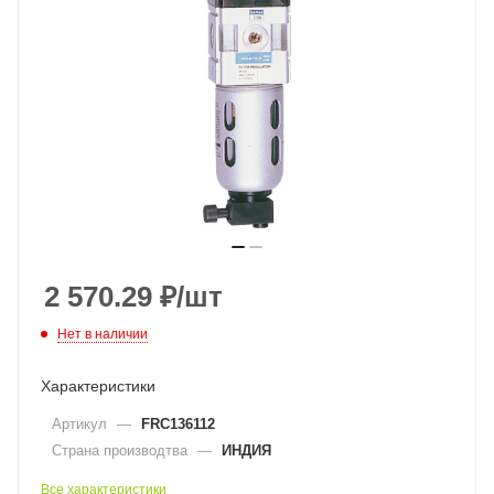
2 570.29
₽
/шт
Нет в наличии
Характеристики
Артикул
—
FRC136112
Страна производтва
—
ИНДИЯ
Все характеристики