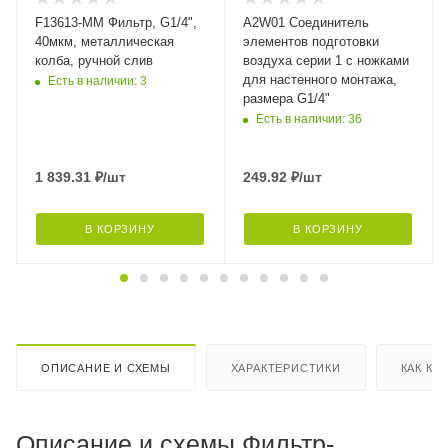
F13613-MM Фильтр, G1/4",
A2W01 Соединитель
40мкм, металлическая
элементов подготовки
колба, ручной слив
воздуха серии 1 с ножками
для настенного монтажа,
Есть в наличии: 3
размера G1/4"
Есть в наличии: 36
1 839.31
₽
/шт
249.92
₽
/шт
В КОРЗИНУ
В КОРЗИНУ
ОПИСАНИЕ И СХЕМЫ
ХАРАКТЕРИСТИКИ
КАК КУ
Описание и схемы Фильтр-