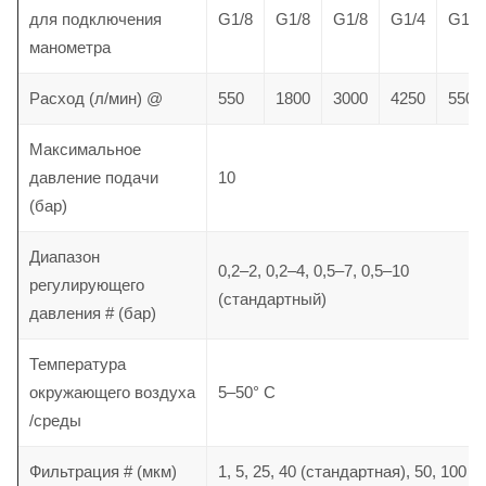
для подключения
G1/8
G1/8
G1/8
G1/4
G1/4
манометра
Расход (л/мин) @
550
1800
3000
4250
5500
Максимальное
давление
подачи
10
(бар)
Диапазон
0,2–2, 0,2–4, 0,5–7, 0,5–10
регулирующего
(стандартный)
давления # (бар)
Температура
окружающего
воздуха
5–50° C
/среды
Фильтрация # (мкм)
1, 5, 25, 40 (стандартная), 50, 100