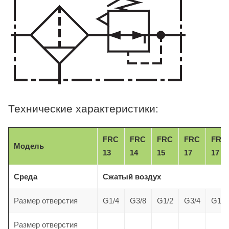
Технические характеристики:
FRC
FRC
FRC
FRC
FRC
Модель
13
14
15
17
17
Среда
Сжатый воздух
Размер отверстия
G1/4
G3/8
G1/2
G3/4
G1
Размер отверстия