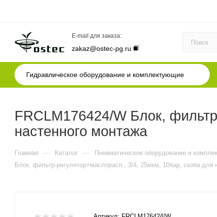
E-mail для заказа:
zakaz@ostec-pg.ru
Гидравлическое оборудование и комплектующие
FRCLM176424/W Блок, фильтр-р
настенного монтажа
—
—
Главная
Каталог
Пневматическое оборудование и компле
Блок, фильтр-регулятор+маслорасп., 3/4, 25мкм, 10бар, скоба для
Артикул:
FRCLM176424/W