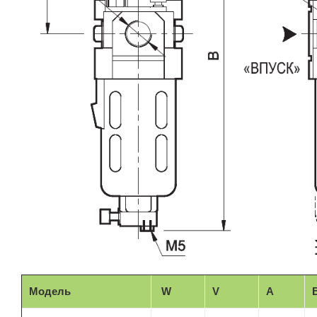
Модель
W
V
A