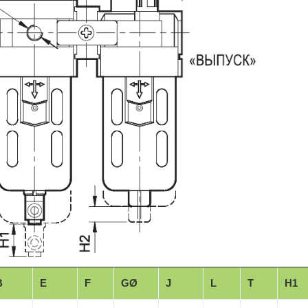
B
E
F
GØ
J
L
T
H1