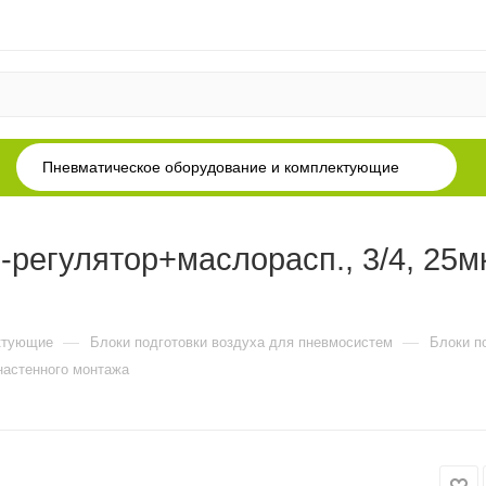
Пневматическое оборудование и комплектующие
егулятор+маслорасп., 3/4, 25мк
—
—
ктующие
Блоки подготовки воздуха для пневмосистем
Блоки п
 настенного монтажа