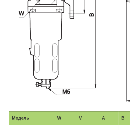
Модель
W
V
A
B