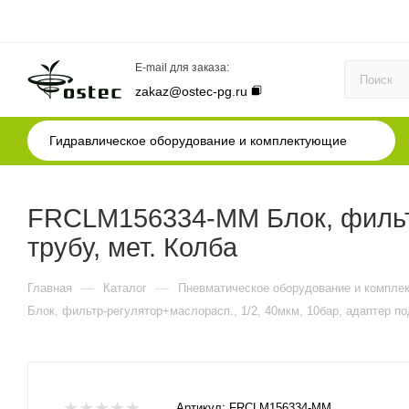
E-mail для заказа:
zakaz@ostec-pg.ru
Гидравлическое оборудование и комплектующие
FRCLM156334-MM Блок, фильтр-
трубу, мет. Колба
—
—
Главная
Каталог
Пневматическое оборудование и компле
Блок, фильтр-регулятор+маслорасп., 1/2, 40мкм, 10бар, адаптер по
Артикул:
FRCLM156334-MM