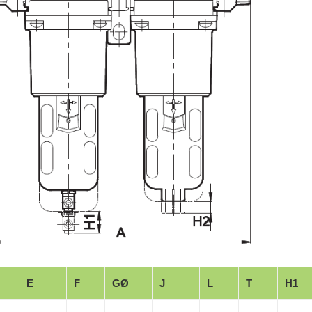
E
F
GØ
J
L
T
H1