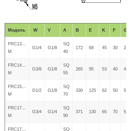
Модель
W
V
A
B
E
K
F
GØ
FRC13…
SQ
G1/4
G1/8
172
68
45
30
28
M
40
FRC14…
SQ
G3/8
G1/8
265
95
53
40
40
M
55
FRC15…
SQ
G1/2
G1/8
330
125
62
50
51
M
70
FRC17…
SQ
G3/4
G1/4
371
130
65
70
51
M
90
FRC17…
SQ