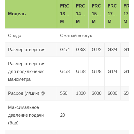
FRC
FRC
FRC
FRC
FRC
Модель
13…
14…
15…
17…
17…
M
M
M
M
M
Среда
Сжатый воздух
Размер отверстия
G1/4
G3/8
G1/2
G3/4
G1
Размер отверстия
для подключения
G1/8
G1/8
G1/8
G1/4
G1/4
манометра
Расход (л/мин) @
550
1800
3000
6000
6500
Максимальное
давление
подачи
20
(бар)