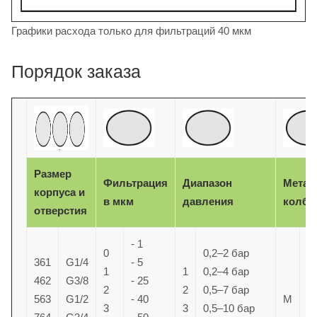
Графики расхода только для фильтраций 40 мкм
Порядок заказа
Размер
Фильтрация
Диапазон
Метал
корпуса и
в мкм
давления
колба
отверстия
- 1
0
0,2–2 бар
361
G1/4
- 5
1
1
0,2–4 бар
462
G3/8
- 25
2
2
0,5–7 бар
Б
563
G1/2
- 40
M
3
3
0,5–10 бар
и