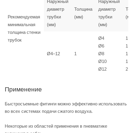
Наружный
Наружный
диаметр
Толщина
диаметр
То
Рекомендуемая
трубки
(мм)
трубки
(мм
минимальная
(мм)
(мм)
толщина стенки
Ø4
1
трубок
Ø6
1
Ø4–12
1
Ø8
1,5
Ø10
1,5
Ø12
2
Применение
Быстросъемные фитинги можно эффективно использовать
во всех системах подачи сжатого воздуха.
Некоторые из областей применения в пневматике