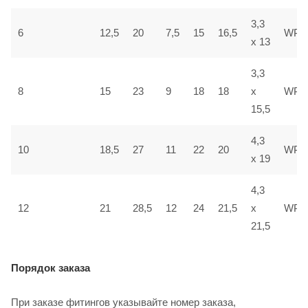
3,3
6
12,5
20
7,5
15
16,5
WP2
x 13
3,3
8
15
23
9
18
18
x
WP2
15,5
4,3
27
10
18,5
11
22
20
WP2
x 19
4,3
12
21
28,5
12
24
21,5
x
WP2
21,5
Порядок заказа
При заказе фитингов указывайте номер заказа,