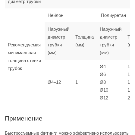
диаметр трубки
Нейлон
Полиуретан
Наружный
Наружный
диаметр
Толщина
диаметр
То
Рекомендуемая
трубки
(мм)
трубки
(мм
минимальная
(мм)
(мм)
толщина стенки
Ø4
1
трубок
Ø6
1
Ø4–12
1
Ø8
1,5
Ø10
1,5
Ø12
2
Применение
Быстросъемные фитинги можно эффективно использовать