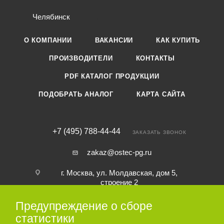
Челябинск
О КОМПАНИИ
ВАКАНСИИ
КАК КУПИТЬ
ПРОИЗВОДИТЕЛИ
КОНТАКТЫ
PDF КАТАЛОГ ПРОДУКЦИИ
ПОДОБРАТЬ АНАЛОГ
КАРТА САЙТА
+7 (495) 788-44-44
ЗАКАЗАТЬ ЗВОНОК
zakaz@ostec-pg.ru
г. Москва, ул. Молдавская, дом 5,
строение 2
Предупреждение о сборе
ПОДПИСАТЬСЯ НА РАССЫЛКУ
статистики