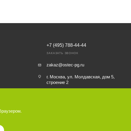
+7 (495) 788-44-44
ЗАКАЗАТЬ ЗВОНОК
zakaz@ostec-pg.ru
г. Москва, ул. Молдавская, дом 5,
строение 2
браузером.
ек-АртТул»