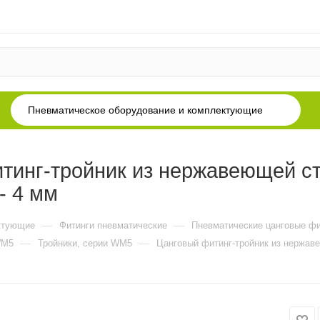
Пневматическое оборудование и комплектующие
инг-тройник из нержавеющей с
- 4 мм
—
—
ктующие
Фитинги пневматические
Пневматические цанговые фи
—
—
WM5
Тройники, серии WM5
Цанговый фитинг-тройник из нержаве