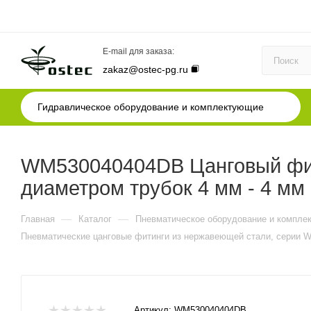
E-mail для заказа:
zakaz@ostec-pg.ru
Гидравлическое оборудование и комплектующие
WM530040404DB Цанговый фит
диаметром трубок 4 мм - 4 мм 
—
—
Главная
Каталог
Пневматическое оборудование и компле
Пневматические цанговые фитинги из нержавеющей стали, серии 
Артикул:
WM530040404DB