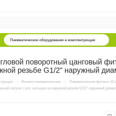
Пневматическое оборудование и комплектующие
ловой поворотный цанговый фит
ужной резьбе G1/2" наружный диа
—
—
ктующие
Фитинги пневматические
Пневматические фитинги 10
анной латуни с упл. кольцом на наружной резьбе G1/2" наружный диаме