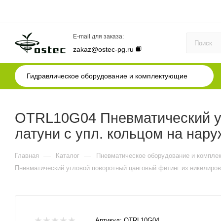
E-mail для заказа:
zakaz@ostec-pg.ru
Гидравлическое оборудование и комплектующие
OTRL10G04 Пневматический уг
латуни с упл. кольцом на нар
—
—
Главная
Каталог
Пневматическое оборудование и компле
Пневматический угловой поворотный цанговый фитинг из никелиров
Артикул:
OTRL10G04