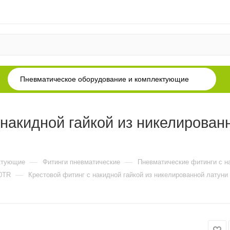
Пневматическое оборудование и комплектующие
накидной гайкой из никелированн
—
—
ктующие
Фитинги пневматические
Пневматические фитинги с н
—
50TR
Крестовой фитинг с накидной гайкой из никелированной латуни по