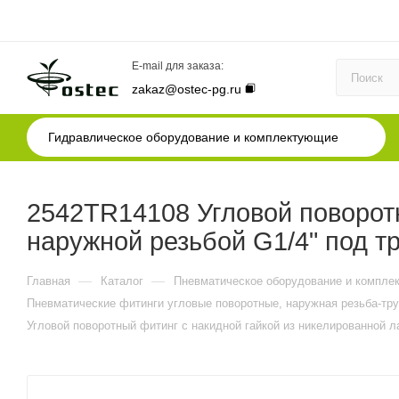
E-mail для заказа:
zakaz@ostec-pg.ru
Гидравлическое оборудование и комплектующие
2542TR14108 Угловой поворотн
наружной резьбой G1/4" под т
—
—
Главная
Каталог
Пневматическое оборудование и компле
Пневматические фитинги угловые поворотные, наружная резьба-тру
Угловой поворотный фитинг с накидной гайкой из никелированной л