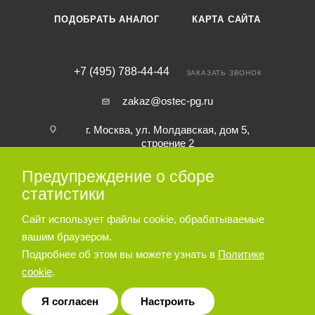
ПОДОБРАТЬ АНАЛОГ
КАРТА САЙТА
+7 (495) 788-44-44
ЗАКАЗАТЬ ЗВОНОК
zakaz@ostec-pg.ru
г. Москва, ул. Молдавская, дом 5,
строение 2
Предупреждение о сборе
ПОДПИСАТЬСЯ НА РАССЫЛКУ
статистики
Сайт использует файлы cookie, обрабатываемые
ПОЛИТИКА КОНФИДЕНЦИАЛЬНОСТИ
вашим браузером.
Подробнее об этом вы можете узнать в
Политике
cookie
.
© 2026 Пневматическое и гидравлическое оборудование ООО
«Остек-АртТул»
Я согласен
Настроить