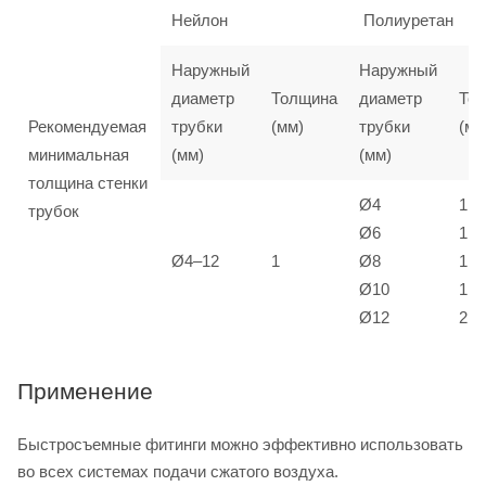
Нейлон
Полиуретан
Наружный
Наружный
диаметр
Толщина
диаметр
То
Рекомендуемая
трубки
(мм)
трубки
(мм
минимальная
(мм)
(мм)
толщина стенки
Ø4
1
трубок
Ø6
1
Ø4–12
1
Ø8
1,5
Ø10
1,5
Ø12
2
Применение
Быстросъемные фитинги можно эффективно использовать
во всех системах подачи сжатого воздуха.