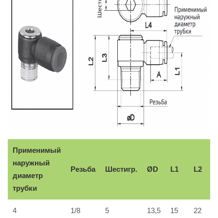
Применимый
наружный
Резьба
Шестигр.
ØD
L1
L2
диаметр
трубки
4
1/8
5
13,5
15
22