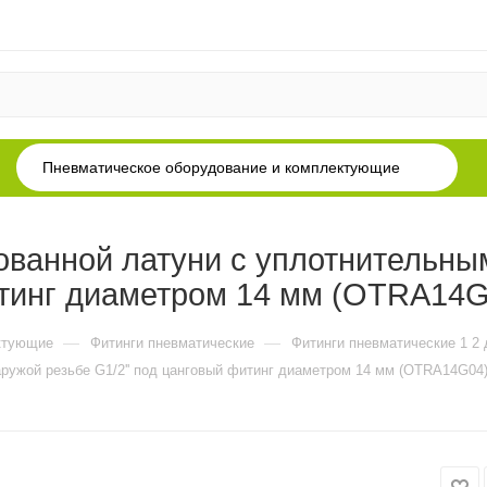
Пневматическое оборудование и комплектующие
ванной латуни с уплотнительны
фитинг диаметром 14 мм (OTRA14
—
—
ктующие
Фитинги пневматические
Фитинги пневматические 1 2
ружой резьбе G1/2'' под цанговый фитинг диаметром 14 мм (OTRA14G04