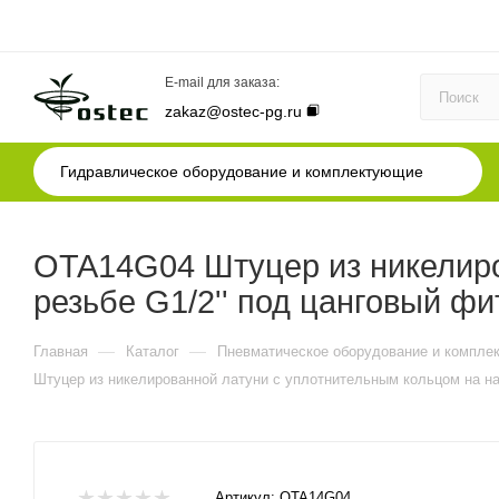
E-mail для заказа:
zakaz@ostec-pg.ru
Гидравлическое оборудование и комплектующие
OTA14G04 Штуцер из никелиро
резьбе G1/2'' под цанговый 
—
—
Главная
Каталог
Пневматическое оборудование и компле
Штуцер из никелированной латуни с уплотнительным кольцом на на
Артикул:
OTA14G04