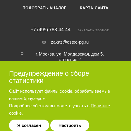
ПОДОБРАТЬ АНАЛОГ
КАРТА САЙТА
+7 (495) 788-44-44
ЗАКАЗАТЬ ЗВОНОК
zakaz@ostec-pg.ru
г. Москва, ул. Молдавская, дом 5,
строение 2
Предупреждение о сборе
ПОДПИСАТЬСЯ НА РАССЫЛКУ
статистики
Сайт использует файлы cookie, обрабатываемые
ПОЛИТИКА КОНФИДЕНЦИАЛЬНОСТИ
вашим браузером.
Подробнее об этом вы можете узнать в
Политике
cookie
.
© 2026 Пневматическое и гидравлическое оборудование ООО
«Остек-АртТул»
Я согласен
Настроить