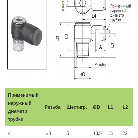
Применимый
наружный
Резьба
Шестигр.
ØD
L1
L2
диаметр
трубки
4
1/8
5
13,5
15
22