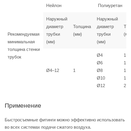
Нейлон
Полиуретан
Наружный
Наружный
диаметр
Толщина
диаметр
То
Рекомендуемая
трубки
(мм)
трубки
(мм
минимальная
(мм)
(мм)
толщина стенки
Ø4
1
трубок
Ø6
1
Ø4–12
1
Ø8
1,5
Ø10
1,5
Ø12
2
Применение
Быстросъемные фитинги можно эффективно использовать
во всех системах подачи сжатого воздуха.