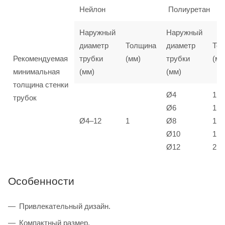
Нейлон
Полиуретан
Наружный
Наружный
диаметр
Толщина
диаметр
То
Рекомендуемая
трубки
(мм)
трубки
(мм
минимальная
(мм)
(мм)
толщина стенки
Ø4
1
трубок
Ø6
1
Ø4–12
1
Ø8
1,5
Ø10
1,5
Ø12
2
Особенности
Привлекательный дизайн.
Компактный размер.