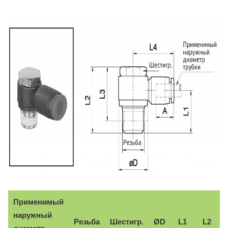
Применимый
наружный
Резьба
Шестигр.
ØD
L1
L2