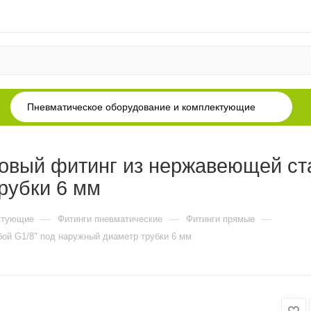
Пневматическое оборудование и комплектующие
вый фитинг из нержавеющей ста
рубки 6 мм
—
—
—
ктующие
Фитинги пневматические
Фитинги прямые
ой G1/8" под наружный диаметр трубки 6 мм