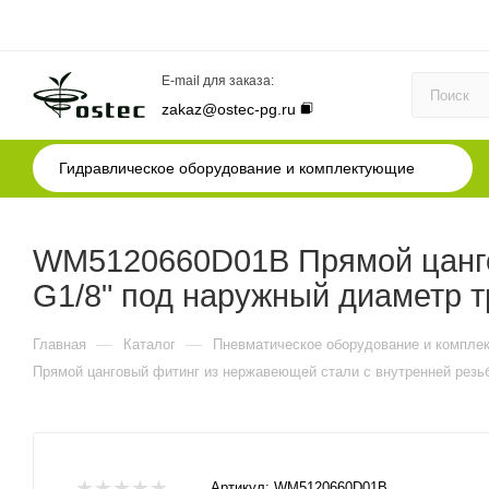
E-mail для заказа:
zakaz@ostec-pg.ru
Гидравлическое оборудование и комплектующие
WM5120660D01B Прямой цанго
G1/8" под наружный диаметр т
—
—
Главная
Каталог
Пневматическое оборудование и компле
Прямой цанговый фитинг из нержавеющей стали с внутренней резьб
Артикул:
WM5120660D01B