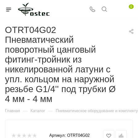
0
OTRT04G02
Пневматический
поворотный цанговый
фитинг-тройник из
никелированной латуни с
упл. кольцом на наружной
резьбе G1/4'' под трубки Ø
4 мм - 4 мм
—
—
Главная
Каталог
Пневматическое оборудование и комплект
Артикул:
OTRT04G02