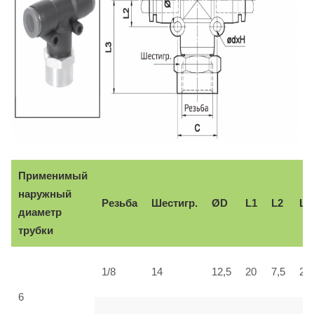
Применимый
наружный
Резьба
Шестигр.
ØD
L1
L2
L3
диаметр
трубки
1/8
14
12,5
20
7,5
28
6