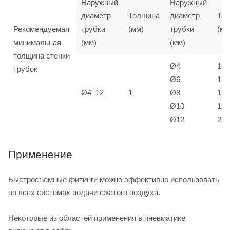
Наружный
Наружный
диаметр
Толщина
диаметр
То
Рекомендуемая
трубки
(мм)
трубки
(мм
минимальная
(мм)
(мм)
толщина стенки
Ø4
1
трубок
Ø6
1
Ø4–12
1
Ø8
1,5
Ø10
1,5
Ø12
2
Применение
Быстросъемные фитинги можно эффективно использовать
во всех системах подачи сжатого воздуха.
Некоторые из областей применения в пневматике