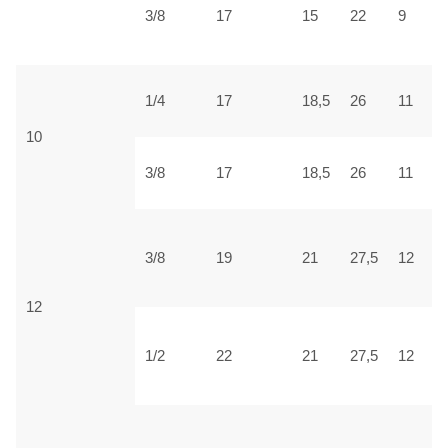
3/8
17
15
22
9
3
1/4
17
18,5
26
11
4
10
3/8
17
18,5
26
11
4
3/8
19
21
27,5
12
4
12
1/2
22
21
27,5
12
4