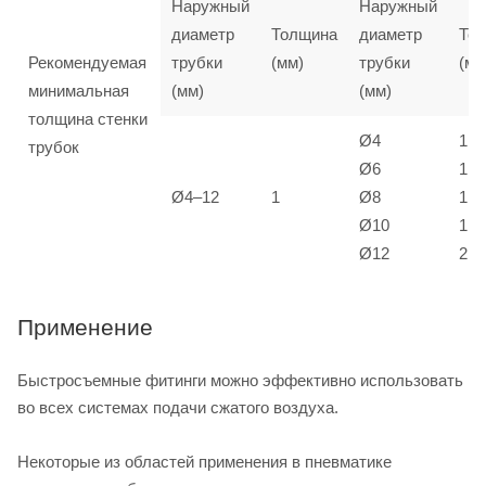
Наружный
Наружный
диаметр
Толщина
диаметр
То
Рекомендуемая
трубки
(мм)
трубки
(мм
минимальная
(мм)
(мм)
толщина стенки
Ø4
1
трубок
Ø6
1
Ø4–12
1
Ø8
1,5
Ø10
1,5
Ø12
2
Применение
Быстросъемные фитинги можно эффективно использовать
во всех системах подачи сжатого воздуха.
Некоторые из областей применения в пневматике