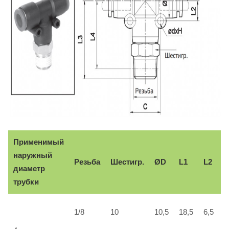
Применимый
наружный
Резьба
Шестигр.
ØD
L1
L2
L
диаметр
трубки
1/8
10
10,5
18,5
6,5
3