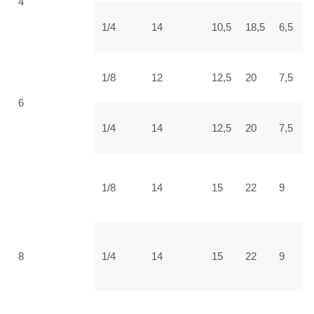
4
1/4
14
10,5
18,5
6,5
3
1/8
12
12,5
20
7,5
3
6
1/4
14
12,5
20
7,5
3
1/8
14
15
22
9
3
8
1/4
14
15
22
9
3