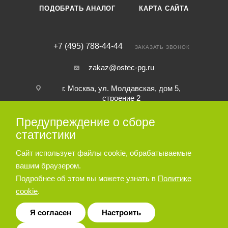
ПОДОБРАТЬ АНАЛОГ
КАРТА САЙТА
+7 (495) 788-44-44
ЗАКАЗАТЬ ЗВОНОК
zakaz@ostec-pg.ru
г. Москва, ул. Молдавская, дом 5,
строение 2
Предупреждение о сборе
ПОДПИСАТЬСЯ НА РАССЫЛКУ
статистики
Сайт использует файлы cookie, обрабатываемые
ПОЛИТИКА КОНФИДЕНЦИАЛЬНОСТИ
вашим браузером.
Подробнее об этом вы можете узнать в
Политике
cookie
.
© 2026 Пневматическое и гидравлическое оборудование ООО
«Остек-АртТул»
Я согласен
Настроить