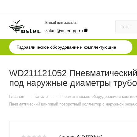
E-mail для заказа:
zakaz@ostec-pg.ru
Гидравлическое оборудование и комплектующие
WD211121052 Пневматический ц
под наружные диаметры трубок
—
—
Главная
Каталог
Пневматическое оборудование и компле
Пневматический цанговый поворотный коллектор с наружной резьбой
Артикул:
WD211121052