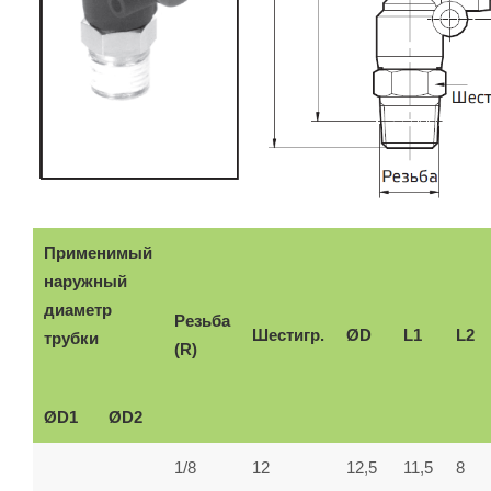
Применимый
наружный
диаметр
Резьба
Шестигр.
ØD
L1
L2
трубки
(R)
ØD1
ØD2
1/8
12
12,5
11,5
8