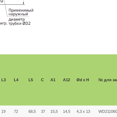
L3
L4
L5
C
А1
А12
Ød x H
№ для за
19
72
68,5
37
15,5
14,5
4,3 x 13
WD211060