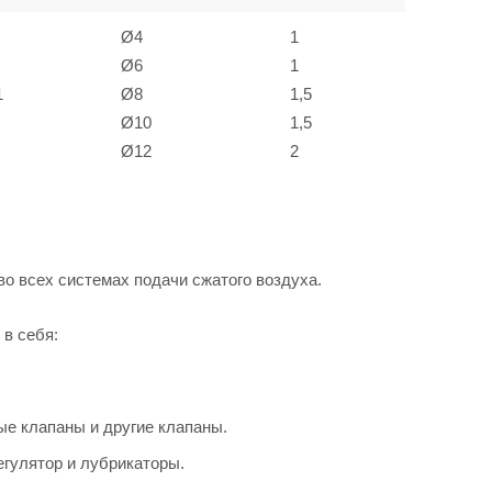
Ø4
1
Ø6
1
1
Ø8
1,5
Ø10
1,5
Ø12
2
 всех системах подачи сжатого воздуха.
в себя:
е клапаны и другие клапаны.
егулятор и лубрикаторы.