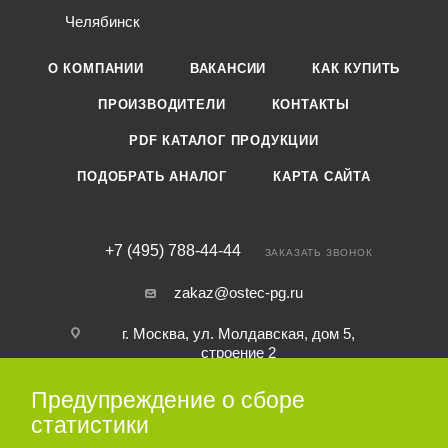
Челябинск
О КОМПАНИИ
ВАКАНСИИ
КАК КУПИТЬ
ПРОИЗВОДИТЕЛИ
КОНТАКТЫ
PDF КАТАЛОГ ПРОДУКЦИИ
ПОДОБРАТЬ АНАЛОГ
КАРТА САЙТА
+7 (495) 788-44-44
ЗАКАЗАТЬ ЗВОНОК
zakaz@ostec-pg.ru
г. Москва, ул. Молдавская, дом 5,
строение 2
Предупреждение о сборе
ПОДПИСАТЬСЯ НА РАССЫЛКУ
статистики