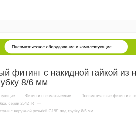
Пневматическое оборудование и комплектующие
й фитинг с накидной гайкой из 
убку 8/6 мм
—
—
ктующие
Фитинги пневматические
Пневматические фитинги с н
—
бка, серии 2542TR
атуни с наружной резьбой G1/8" под трубку 8/6 мм