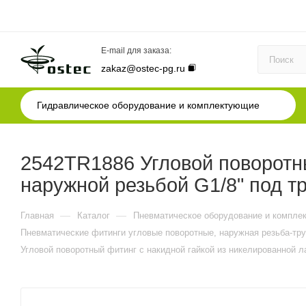
E-mail для заказа:
zakaz@ostec-pg.ru
Гидравлическое оборудование и комплектующие
2542TR1886 Угловой поворотны
наружной резьбой G1/8" под тр
—
—
Главная
Каталог
Пневматическое оборудование и компле
Пневматические фитинги угловые поворотные, наружная резьба-тру
Угловой поворотный фитинг с накидной гайкой из никелированной л