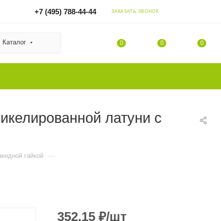
+7 (495) 788-44-44
ЗАКАЗАТЬ ЗВОНОК
Каталог
0
0
0
никелированной латуни с
—
акидной гайкой
352.15
₽
/шт