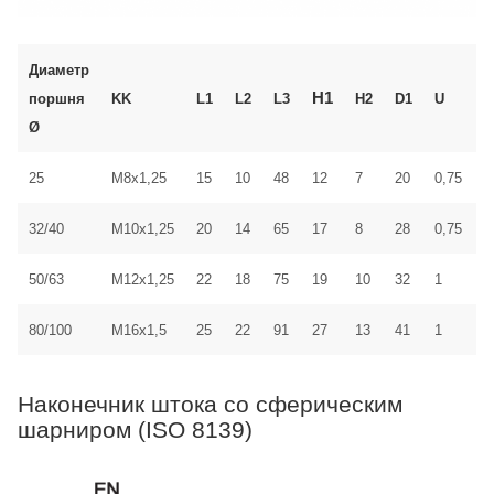
Диаметр
H1
поршня
KK
L1
L2
L3
H2
D1
U
±
Ø
5
25
M8x1,25
15
10
48
12
7
20
0,75
32/40
M10x1,25
20
14
65
17
8
28
0,75
5
50/63
M12x1,25
22
18
75
19
10
32
1
5
80/100
M16x1,5
25
22
91
27
13
41
1
5
Наконечник штока со сферическим
шарниром (ISO 8139)