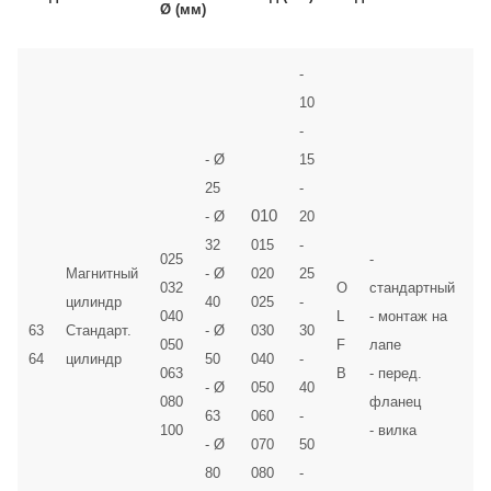
Ø (мм)
р
-
10
-
- Ø
15
25
-
010
- Ø
20
32
015
-
025
-
Магнитный
- Ø
020
25
032
O
стандартный
цилиндр
40
025
-
040
L
- монтаж на
63
Стандарт.
- Ø
030
30
050
F
лапе
64
цилиндр
50
040
-
063
B
- перед.
- Ø
050
40
080
фланец
63
060
-
100
- вилка
- Ø
070
50
80
080
-