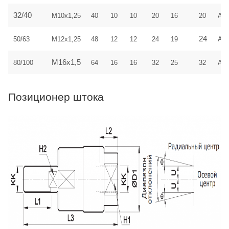
32/40
M10x1,25
40
10
10
20
16
20
AF
24
50/63
M12x1,25
48
12
12
24
19
AF
M16x1,5
80/100
64
16
16
32
25
32
AF
Позиционер штока