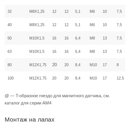
32
M8X1,25
12
12
5,1
M6
10
7,5
40
M8X1,25
12
12
5,1
M6
10
7,5
50
M10X1,5
16
16
6,4
M8
13
7,5
63
M10X1,5
16
16
6,4
M8
13
7,5
20
80
M12X1,75
20
8,4
M10
17
8
100
M12X1,75
20
20
8,4
M10
17
12,5
@ — T-образное гнездо для магнитного датчика, см.
каталог для серии AM4
Монтаж на лапах