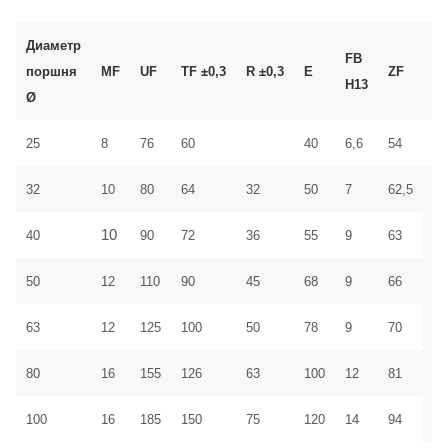
Диаметр
FB
поршня
MF
UF
TF ±0,3
R ±0,3
E
ZF
До
H13
Ø
25
8
76
60
40
6,6
54
±1
32
10
80
64
32
50
7
62,5
10
40
90
72
36
55
9
63
±1
50
12
110
90
45
68
9
66
63
12
125
100
50
78
9
70
80
16
155
126
63
100
12
81
±2
100
16
185
150
75
120
14
94