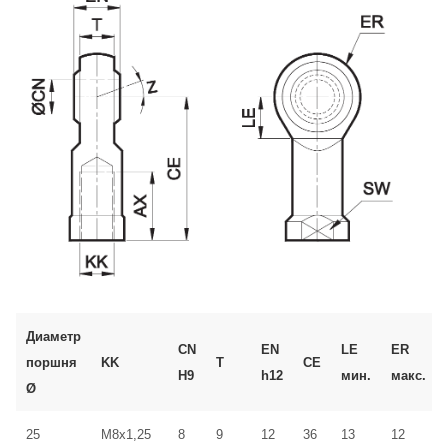
Диаметр
CN
EN
LE
ER
поршня
KK
T
CE
H9
h12
мин.
макс.
Ø
25
M8x1,25
8
9
12
36
13
12