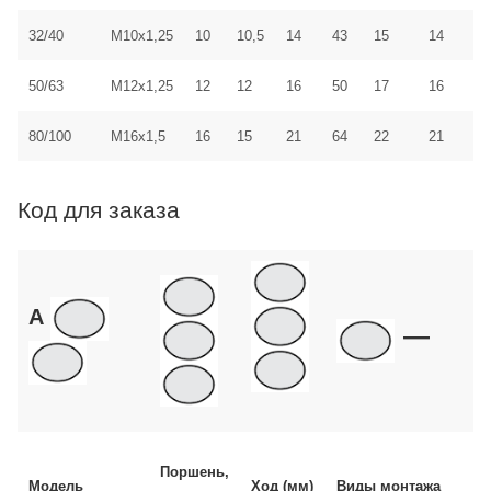
32/40
M10x1,25
10
10,5
14
43
15
14
50/63
M12x1,25
12
12
16
50
17
16
80/100
M16x1,5
16
15
21
64
22
21
Код для заказа
A
—
M
Поршень,
Модель
Ход (мм)
Виды монтажа
н