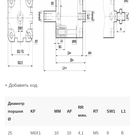
+ Добавить ход
Диаметр
RR
поршня
KF
MM
AF
RT
SW1
L1
мин.
Ø
6
25
M6X1
10
10
4,1
M5
9