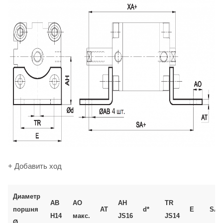
+ Добавить ход
Диаметр
AB
AO
AH
TR
поршня
AT
d*
E
SA
H14
макс.
JS16
JS14
Ø