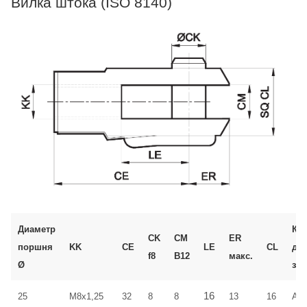
Вилка штока (ISO 8140)
Диаметр
Ко
CK
CM
ER
поршня
KK
CE
LE
CL
дл
f8
B12
макс.
Ø
зак
16
25
M8x1,25
32
8
8
13
16
AF