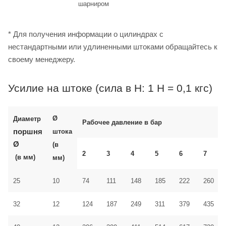
шарниром
* Для получения информации о цилиндрах с
нестандартными или удлиненными штоками обращайтесь к
своему менеджеру.
Усилие на штоке (сила в Н: 1 Н = 0,1 кгс)
Ø
Диаметр
Рабочее давление в бар
поршня
штока
Ø
(в
2
3
4
5
6
7
(в мм)
мм)
25
10
74
111
148
185
222
260
32
12
124
187
249
311
379
435