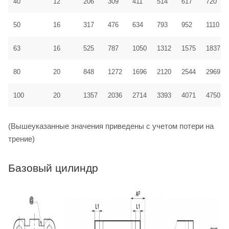
40
12
206
309
411
514
617
720
50
16
317
476
634
793
952
1110
63
16
525
787
1050
1312
1575
1837
80
20
848
1272
1696
2120
2544
2969
100
20
1357
2036
2714
3393
4071
4750
(Вышеуказанные значения приведены с учетом потери на
трение)
Базовый цилиндр