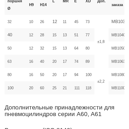
поршня
L
MR
E
XD
Доп.
H9
H14
заказа
Ø
12
MB1032
32
10
26
11
45
73
40
12
28
15
13
51
77
MB1040
±1,8
50
12
32
15
13
64
80
MB1050
63
16
40
20
17
74
89
MB1063
80
16
50
20
17
94
100
MB1080
±2,2
100
20
60
25
21
111
118
MB1100
Дополнительные принадлежности для
пневмоцилиндров серии A60, A61