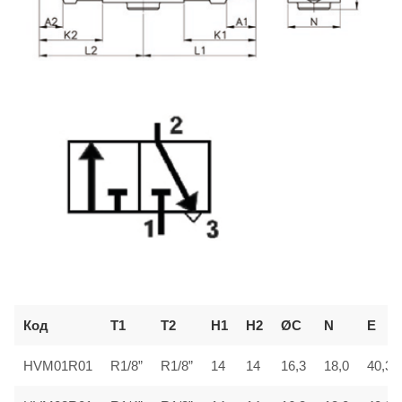
Код
T1
T2
H1
H2
ØC
N
E
HVM01R01
R1/8”
R1/8”
14
14
16,3
18,0
40,3