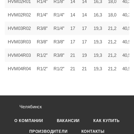
HVM02R01
R1/4”
R1/8”
14
14
16,3
18,0
40,3
HVM02R02
R1/4”
R1/4”
14
14
16,3
18,0
40,3
HVM03R02
R3/8”
R1/4”
17
17
19,3
21,2
40,5
HVM03R03
R3/8”
R3/8”
17
17
19,3
21,2
40,5
HVM04R03
R1/2”
R3/8”
21
19
19,3
21,2
40,5
HVM04R04
R1/2”
R1/2”
21
21
19,3
21,2
40,5
Челябинск
О КОМПАНИИ
ВАКАНСИИ
КАК КУПИТЬ
ПРОИЗВОДИТЕЛИ
КОНТАКТЫ