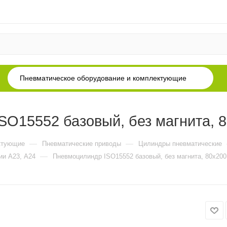
Пневматическое оборудование и комплектующие
O15552 базовый, без магнита, 
—
—
ктующие
Пневматические приводы
Цилиндры пневматические
—
ии А23, А24
Пневмоцилиндр ISO15552 базовый, без магнита, 80x200