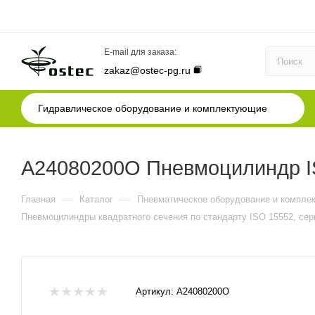
E-mail для заказа:
zakaz@ostec-pg.ru
Гидравлическое оборудование и комплектующие
A24080200O Пневмоцилиндр IS
—
—
Главная
Каталог
Пневматическое оборудование и компле
Пневмоцилиндры квадратного сечения по стандарту ISO 15552, сер
Артикул:
A24080200O