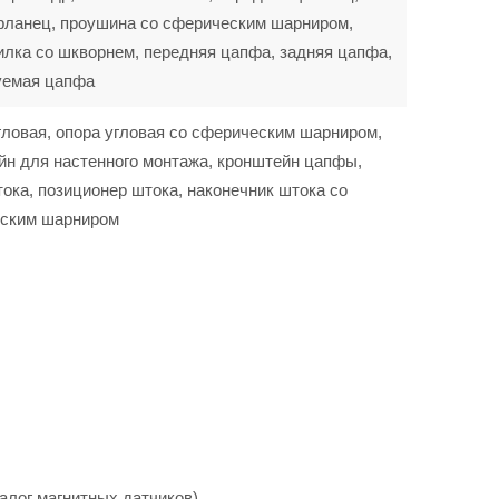
фланец, проушина со сферическим шарниром,
илка со шкворнем, передняя цапфа, задняя цапфа,
уемая цапфа
гловая, опора угловая со сферическим шарниром,
йн для настенного монтажа, кронштейн цапфы,
ока, позиционер штока, наконечник штока со
ским шарниром
алог магнитных датчиков).