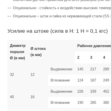
Опционально - стойкость к воздействию высоких темпер
Опционально – шток и гайка из нержавеющей стали (SS 
Усилие на штоке (сила в Н: 1 Н = 0,1 кгс)
Диаметр
Рабочее давление
Ø штока
поршня
(в мм)
2
3
4
Ø (в мм)
Выдвижение
145
217
289
32
12
Втягивание
124
187
249
Выдвижение
226
339
452
40
16
Втягивание
190
285
380