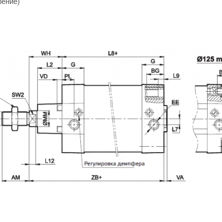
рение)