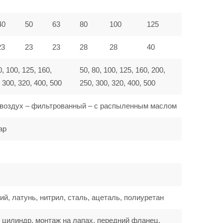
40
50
63
80
100
125
23
23
23
28
28
40
0, 100, 125, 160,
50, 80, 100, 125, 160, 200,
 300, 320, 400, 500
250, 300, 320, 400, 500
воздух – фильтрованный – с распыленным маслом
ар
C
, латунь, нитрил, сталь, ацеталь, полиуретан
 цилиндр, монтаж на лапах, передний фланец,