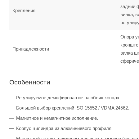
задний 
Крепления
вилка, в
регулир
Опора у
кронште
Принадлежности
вилка шт
сфериче
Особенности
Регулируемое демпфирован ие на обоих концах.
Большой выбор креплений ISO 15552 / VDMA 24562.
Магнитное и немагнитное исполнение.
Корпус цилиндра из алюминиевого профиля
Магнитный датчик, применим для всех размеров (см. кат