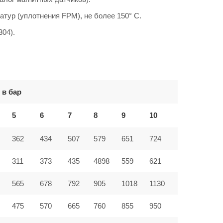
атур (уплотнения FPM), не более 150° C.
304).
 в бар
5
6
7
8
9
10
362
434
507
579
651
724
311
373
435
4898
559
621
565
678
792
905
1018
1130
475
570
665
760
855
950