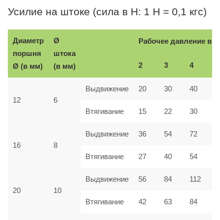
Усилие на штоке (сила в Н: 1 Н = 0,1 кгс)
Диаметр
Ø
Рабочее давление в б
поршня
штока
2
3
4
5
Ø (в мм)
(в мм)
Выдвижение
20
30
40
5
12
6
3
Втягивание
15
22
30
Выдвижение
36
54
72
9
8
16
Втягивание
27
40
54
6
Выдвижение
56
84
112
1
20
10
42
Втягивание
63
84
1