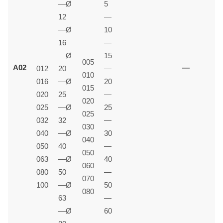
—Ø
5
12
—
—Ø
10
16
—
—Ø
15
005
—
A02
012
20
—
010
016
—Ø
20
015
020
25
—
020
025
—Ø
25
025
032
32
—
030
040
—Ø
30
040
050
40
—
050
063
—Ø
40
060
080
50
—
070
100
—Ø
50
080
63
—
—Ø
60