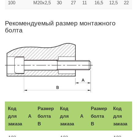
100
M20x2,5
30
27
11
16,5
12,5
22
Рекомендуемый размер монтажного
болта
Код
Размер
Код
Размер
Код
для
A
болта
для
A
болта
для
A
заказа
B
заказа
B
заказа