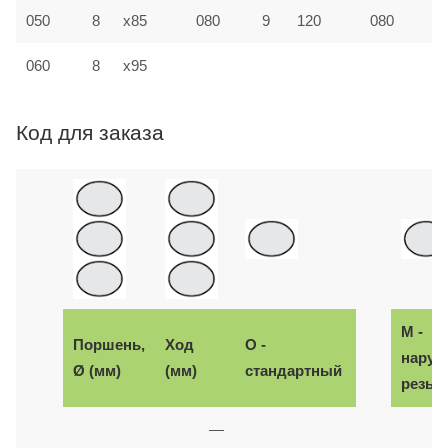
050
8
x85
080
9
120
080
1
060
8
x95
Код для заказа
M -
Поршень,
Ход
O -
наруж
Ø (мм)
(мм)
стандартный
резьб
—