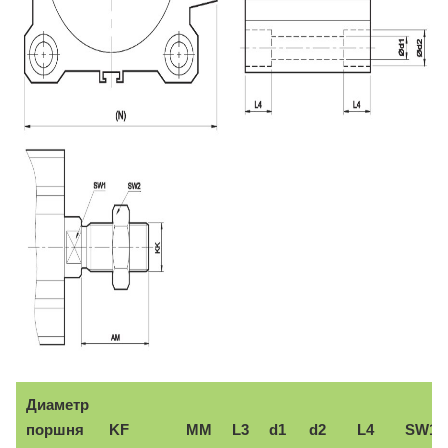
Диаметр
поршня
KF
ММ
L3
d1
d2
L4
SW1