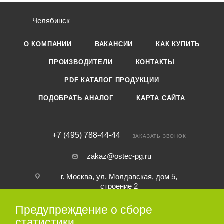
Челябинск
О КОМПАНИИ
ВАКАНСИИ
КАК КУПИТЬ
ПРОИЗВОДИТЕЛИ
КОНТАКТЫ
PDF КАТАЛОГ ПРОДУКЦИИ
ПОДОБРАТЬ АНАЛОГ
КАРТА САЙТА
+7 (495) 788-44-44
ЗАКАЗАТЬ ЗВОНОК
zakaz@ostec-pg.ru
г. Москва, ул. Молдавская, дом 5,
строение 2
Предупреждение о сборе
ПОДПИСАТЬСЯ НА РАССЫЛКУ
статистики