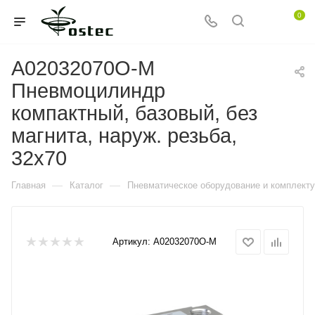
0
A02032070O-M
Пневмоцилиндр
компактный, базовый, без
магнита, наруж. резьба,
32x70
—
—
Главная
Каталог
Пневматическое оборудование и комплект
Артикул:
A02032070O-M