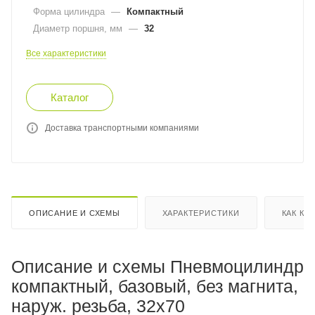
Форма цилиндра
—
Компактный
Диаметр поршня, мм
—
32
Все характеристики
Каталог
Доставка транспортными компаниями
ОПИСАНИЕ И СХЕМЫ
ХАРАКТЕРИСТИКИ
КАК КУ
Описание и схемы Пневмоцилиндр
компактный, базовый, без магнита,
наруж. резьба, 32x70