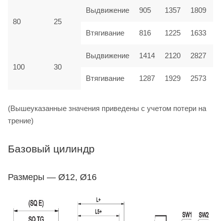
Выдвижение
905
1357
1809
2
80
25
Втягивание
816
1225
1633
2
2120
Выдвижение
1414
2827
3
30
100
Втягивание
1287
1929
2573
3
(Вышеуказанные значения приведены с учетом потери на
трение)
Базовый цилиндр
Размеры — Ø12, Ø16