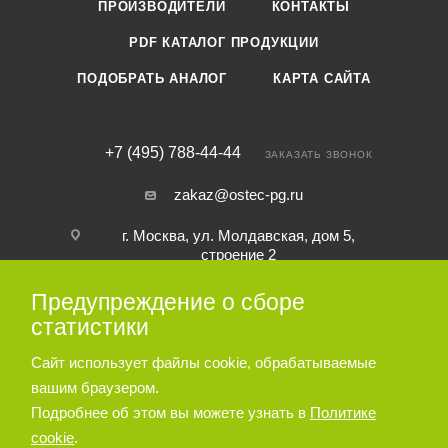
ПРОИЗВОДИТЕЛИ
КОНТАКТЫ
PDF КАТАЛОГ ПРОДУКЦИИ
ПОДОБРАТЬ АНАЛОГ
КАРТА САЙТА
+7 (495) 788-44-44
ЗАКАЗАТЬ ЗВОНОК
zakaz@ostec-pg.ru
г. Москва, ул. Молдавская, дом 5,
строение 2
Предупреждение о сборе
ПОДПИСАТЬСЯ НА РАССЫЛКУ
статистики
Сайт использует файлы cookie, обрабатываемые
ПОЛИТИКА КОНФИДЕНЦИАЛЬНОСТИ
вашим браузером.
Подробнее об этом вы можете узнать в
Политике
cookie
.
© 2026 Пневматическое и гидравлическое оборудование ООО