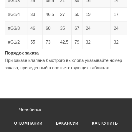
#G1/8
25
35,5
21
39
16
14
#G1/4
33
46,5
27
50
19
17
#G3/8
46
60
35
67
24
24
#G1/2
55
73
42,5
79
32
32
Порядок заказа
При заказе клапана быстрого выхлопа указывайте номер
заказа, приведенный в соответствующих таблицах.
Челябинск
О КОМПАНИИ
ВАКАНСИИ
КАК КУПИТЬ