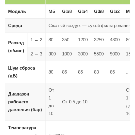
Модель
M5
G1/8
G1/4
G3/8
G1/2
M5
Среда
Сжатый воздух — сухой фильтрованный,
1 → 2
80
350
1200
3250
4300
800
Расход
(л/мин)
2 → 3
300
1000
3000
5500
9000
150
Шум сброса
80
86
85
83
86
...
(дБ)
От
От
Диапазон
1
1
рабочего
От 0,5 до 10
до
до
давления (бар)
10
10
Температура