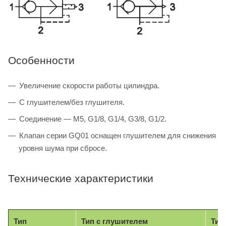
Особенности
Увеличение скорости работы цилиндра.
С глушителем/без глушителя.
Соединение — M5, G1/8, G1/4, G3/8, G1/2.
Клапан серии GQ01 оснащен глушителем для снижения
уровня шума при сбросе.
Технические характеристики
Тип
Тип с глушителем
Тип