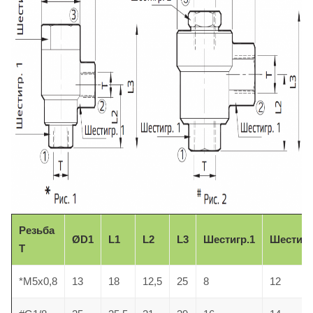
Резьба
ØD1
L1
L2
L3
Шестигр.1
Шестигр
Т
*M5x0,8
13
18
12,5
25
8
12