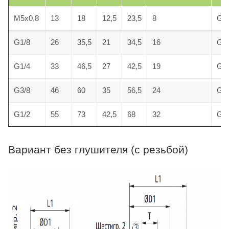
M5x0,8
13
18
12,5
23,5
8
GQ
G1/8
26
35,5
21
34,5
16
GQ
G1/4
33
46,5
27
42,5
19
GQ
G3/8
46
60
35
56,5
24
GQ
G1/2
55
73
42,5
68
32
GQ
Вариант без глушителя (с резьбой)