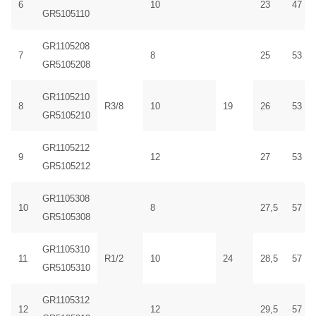
6
10
23
47
GR5105110
GR1105208
7
8
25
53
GR5105208
GR1105210
8
R3/8
10
19
26
53
GR5105210
GR1105212
9
12
27
53
GR5105212
GR1105308
10
8
27,5
57
GR5105308
GR1105310
11
R1/2
10
24
28,5
57
GR5105310
GR1105312
12
12
29,5
57