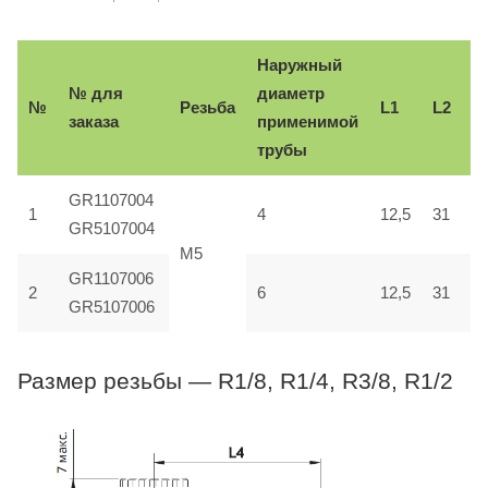
Наружный
№ для
диаметр
№
Резьба
L1
L2
L
заказа
применимой
трубы
GR1107004
31
1
4
12,5
3,
GR5107004
M5
GR1107006
2
6
12,5
31
3,
GR5107006
Размер резьбы — R1/8, R1/4, R3/8, R1/2