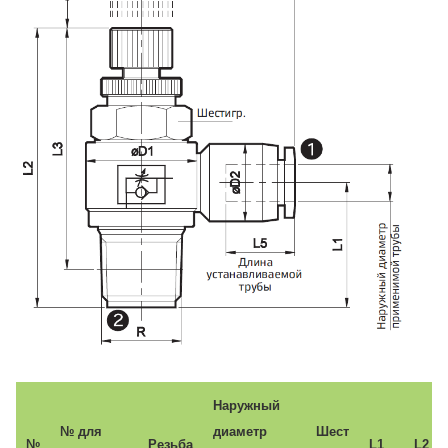
Наружный
№ для
диаметр
Шест
№
Резьба
L1
L2