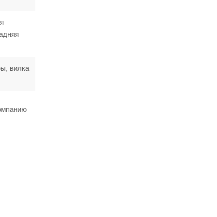
яя
задняя
ы, вилка
компанию