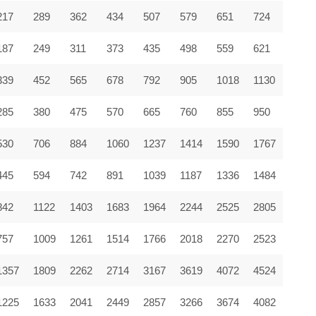
217
289
362
434
507
579
651
724
187
249
311
373
435
498
559
621
339
452
565
678
792
905
1018
1130
285
380
475
570
665
760
855
950
530
706
884
1060
1237
1414
1590
1767
445
594
742
891
1039
1187
1336
1484
842
1122
1403
1683
1964
2244
2525
2805
757
1009
1261
1514
1766
2018
2270
2523
1357
1809
2262
2714
3167
3619
4072
4524
1225
1633
2041
2449
2857
3266
3674
4082