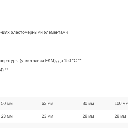
ениях эластомерными элементами
ературы (уплотнения FKM), до 150 °C **
) **
50 мм
63 мм
80 мм
100 м
23 мм
23 мм
28 мм
28 мм