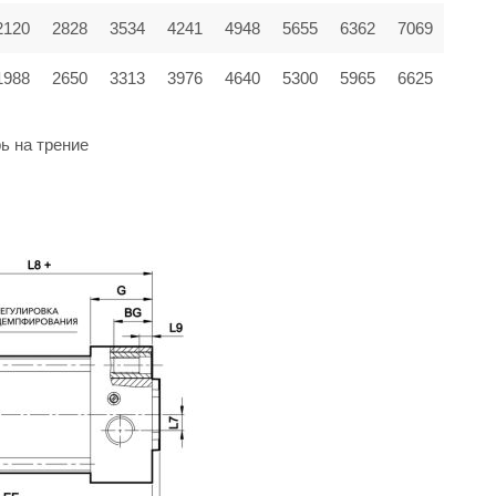
2120
2828
3534
4241
4948
5655
6362
7069
1988
2650
3313
3976
4640
5300
5965
6625
ь на трение