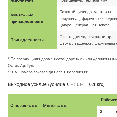
исполнение
повышенную температуру)
Базовый цилиндр, монтаж на л
Монтажные
проушина (сферический подшипн
принадлежности
цапфа, центральная цапфа
Стойка для задней вилки, крон
Принадлежности
штока с защелкой, шарнирный 
* По поводу цилиндров с нестандартными или удлиненными
Остек-АртТул.
** См. номера заказов для спец. исполнений.
Выходное усилие (усилие в Н: 1 Н = 0,1 кгс)
Рабочее
Ø поршня, мм
Ø штока, мм
2