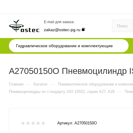
E-mail для заказа:
zakaz@ostec-pg.ru
Гидравлическое оборудование и комплектующие
A27050150O Пневмоцилиндр IS
—
—
Главная
Каталог
Пневматическое оборудование и компле
—
Пневмоцилиндры по стандарту ISO 15552, серии A27, A28
Пнев
Артикул:
A27050150O