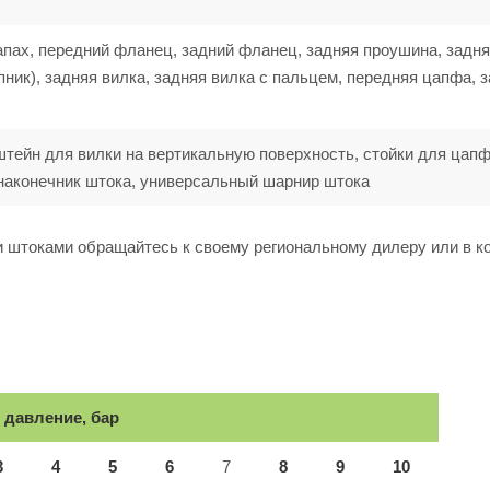
апах, передний фланец, задний фланец, задняя проушина, задн
ик), задняя вилка, задняя вилка с пальцем, передняя цапфа, 
штейн для вилки на вертикальную поверхность, стойки для цапф
наконечник штока, универсальный шарнир штока
 штоками обращайтесь к своему региональному дилеру или в 
 давление, бар
3
4
5
6
7
8
9
10