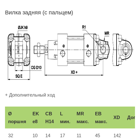
Вилка задняя (с пальцем)
+ Дополнительный ход
Ø
EK
CB
L
MR
EB
XD
Доп.
поршня
e8
H14
мин.
макс.
макс.
32
10
14
17
11
45
142