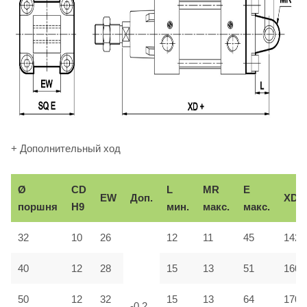
+ Дополнительный ход
Ø
CD
L
MR
E
EW
Доп.
XD
поршня
H9
мин.
макс.
макс.
32
10
26
12
11
45
142
40
12
28
15
13
51
160
50
12
32
15
13
64
170
-0,2