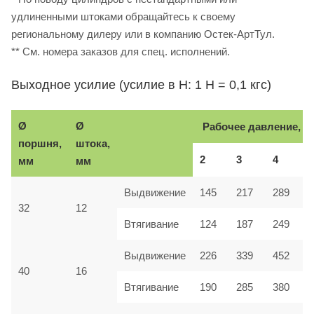
удлиненными штоками обращайтесь к своему
региональному дилеру или в компанию Остек-АртТул.
** См. номера заказов для спец. исполнений.
Выходное усилие (усилие в Н: 1 Н = 0,1 кгс)
Ø
Ø
Рабочее давление, б
поршня,
штока,
2
3
4
мм
мм
Выдвижение
145
217
289
32
12
Втягивание
124
187
249
Выдвижение
226
339
452
40
16
Втягивание
190
285
380