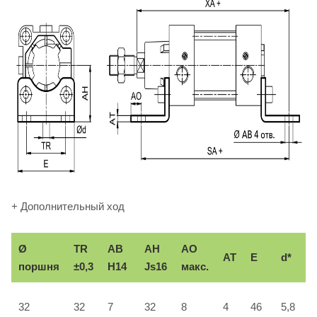
+ Дополнительный ход
Ø
TR
AB
AH
АО
AT
E
d*
поршня
±0,3
H14
Js16
макс.
32
32
7
32
8
4
46
5,8