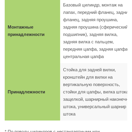
Базовый цилиндр, монтаж на
лапах, передний фланец, задний
фланец, задняя проушина,
Монтажные
задняя проушина (сферический
принадлежности
подшипник), задняя вилка,
задняя вилка с пальцем,
передняя цапфа, задняя цапфа,
центральная цапфа
Стойка для задней вилки,
кронштейн для вилки на
вертикальную поверхность,
Принадлежности
стойки для цапфы, вилка штока с
защелкой, шарнирный наконечни
штока, универсальный шарнир
штока
* По поводу цилиндров с нестандартными или