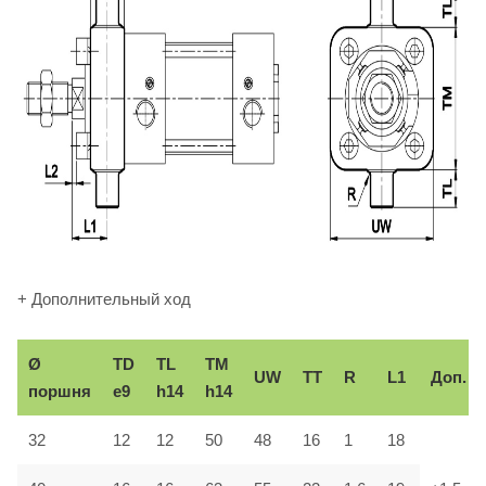
+ Дополнительный ход
Ø
TD
TL
TM
UW
TT
R
L1
Доп.
поршня
e9
h14
h14
32
12
12
50
48
16
1
18