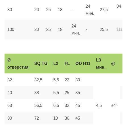
24
94
80
20
25
18
-
27,5
мин.
24
100
20
25
18
-
29,5
111
мин.
Ø
L3
Р
SQ
TG
L2
FL
ØD H11
@
отверстия
мин.
р
32
32,5
5,5
22
30
М
40
38
5,5
25
35
М
63
56,5
6,5
32
45
4,5
±4°
М
80
72
10
36
45
М