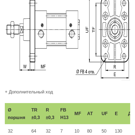
+ Дополнительный ход
Ø
TR
R
FB
MF
AT
UF
E
До
поршня
±0,3
±0,3
H13
32
64
32
7
10
80
50
130