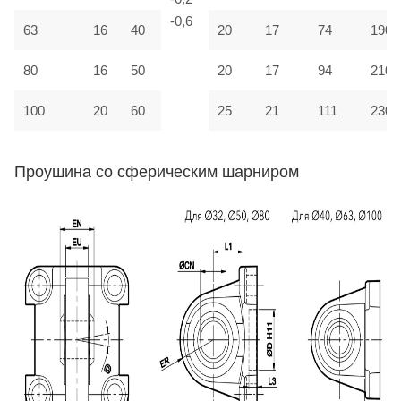
-0,6
63
16
40
20
17
74
190
80
16
50
20
17
94
210
100
20
60
25
21
111
230
Проушина со сферическим шарниром