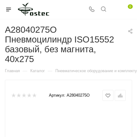
0
A28040275O
Пневмоцилиндр ISO15552
базовый, без магнита,
40x275
—
—
Главная
Каталог
Пневматическое оборудование и комплект
Артикул:
A28040275O