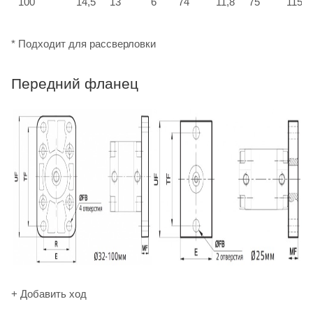
100
14,5
13
6
74
11,8
75
115
* Подходит для рассверловки
Передний фланец
+ Добавить ход