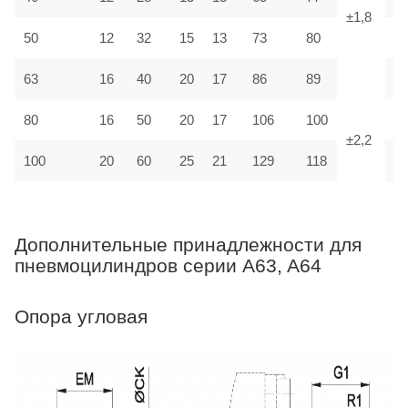
±1,8
50
12
32
15
13
73
80
M
63
16
40
20
17
86
89
M
80
16
50
20
17
106
100
M
±2,2
100
20
60
25
21
129
118
M
Дополнительные принадлежности для
пневмоцилиндров серии A63, A64
Опора угловая