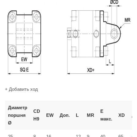
+ Добавить ход
Диаметр
CD
E
поршня
EW
Доп.
L
MR
XD
До
H9
макс.
Ø
25
8
16
12
9
40
65
±1