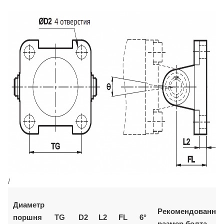
/
Диаметр
Рекомендованны
поршня
TG
D2
L2
FL
6°
размер болта