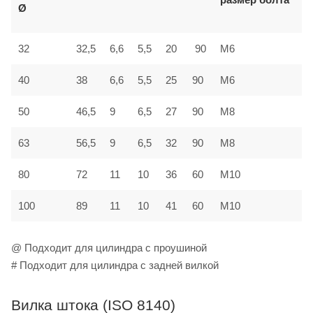
Ø
32
32,5
6,6
5,5
20
90
M6
40
38
6,6
5,5
25
90
M6
50
46,5
9
6,5
27
90
M8
63
56,5
9
6,5
32
90
M8
80
72
11
10
36
60
M10
100
89
11
10
41
60
M10
@ Подходит для цилиндра с проушиной
# Подходит для цилиндра с задней вилкой
Вилка штока (ISO 8140)