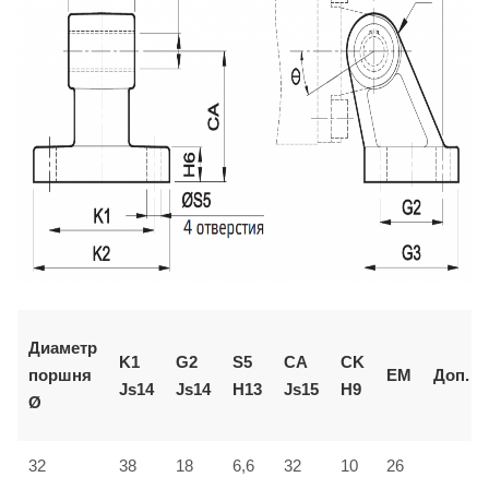
Диаметр
K1
G2
S5
CA
CK
поршня
EM
Доп.
Js14
Js14
H13
Js15
H9
Ø
32
38
18
6,6
32
10
26