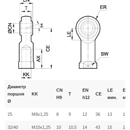
Диаметр
CN
EN
LE
ER
поршня
KK
T
CE
H9
h12
мин.
мак
Ø
25
M8x1,25
8
9
12
36
13
12
32/40
M10x1,25
10
10,5
14
43
15
14