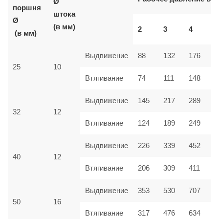
Ø
поршня
штока
Ø
(в мм)
2
3
4
5
(в мм)
Выдвижение
88
132
176
2
25
10
Втягивание
74
111
148
1
Выдвижение
145
217
289
3
32
12
Втягивание
124
189
249
3
Выдвижение
226
339
452
5
40
12
Втягивание
206
309
411
5
Выдвижение
353
530
707
8
50
16
Втягивание
317
476
634
7