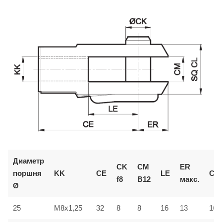
Диаметр
CK
CM
ER
поршня
KK
CE
LE
CL
f8
B12
макс.
Ø
25
M8x1,25
32
8
8
16
13
16