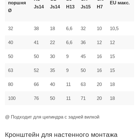
поршня
EU
макс.
Js14
Js14
H13
Js15
H7
J
Ø
32
38
18
6,6
32
10
10,5
2
40
41
22
6,6
36
12
12
2
50
50
30
9
45
16
15
3
63
52
35
9
50
16
15
3
80
66
40
11
63
20
18
4
100
76
50
11
71
20
18
5
@ Подходит для цилиндра с задней вилкой
Кронштейн для настенного монтажа