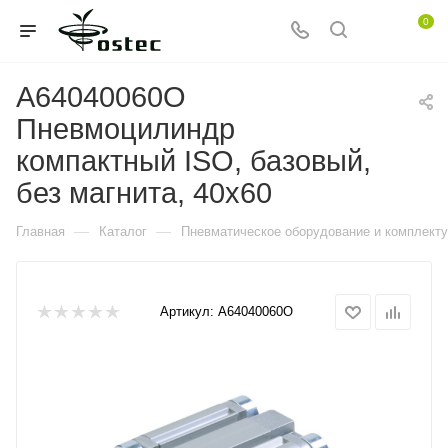
0
A64040060O
Пневмоцилиндр
компактный ISO, базовый,
без магнита, 40x60
—
—
Главная
Каталог
Пневматическое оборудование и комплект
Артикул:
A64040060O