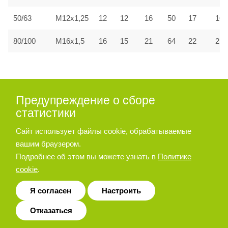
50/63
M12x1,25
12
12
16
50
17
16
80/100
M16x1,5
16
15
21
64
22
21
Код для заказа
Предупреждение о сборе
статистики
Сайт использует файлы cookie, обрабатываемые
A
—
вашим браузером.
Подробнее об этом вы можете узнать в
Политике
cookie
.
Я согласен
Настроить
Код модели
Поршень,
Ход
Отказаться
Модель
герконового
Ø (мм)
(мм)