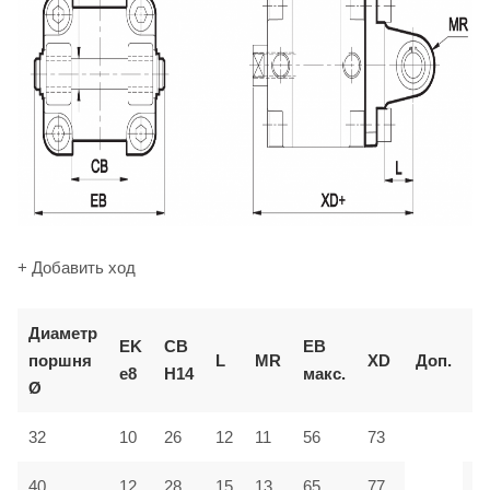
+ Добавить ход
Диаметр
К
EK
CB
EB
поршня
L
MR
XD
Доп.
д
e8
H14
макс.
Ø
з
32
10
26
12
11
56
73
M
40
12
28
15
13
65
77
M