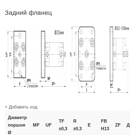
Задний фланец
+ Добавить ход
Диаметр
TF
R
FB
поршня
MF
UF
E
ZF
Доп
±0,3
±0,3
H13
Ø