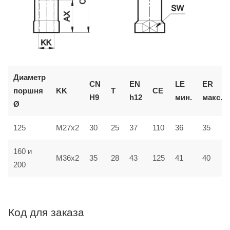
Диаметр
CN
EN
LE
ER
поршня
KK
T
CE
H9
h12
мин.
макс.
Ø
125
M27x2
30
25
37
110
36
35
160 и
125
M36x2
35
28
43
41
40
200
Код для заказа