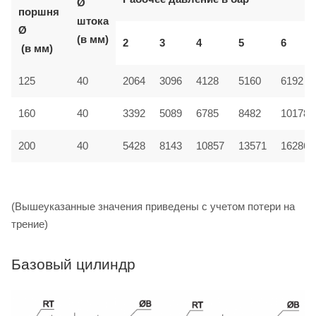
Ø
поршня
штока
Ø
(в мм)
2
3
4
5
6
(в мм)
125
40
2064
3096
4128
5160
6192
160
40
3392
5089
6785
8482
10178
200
40
5428
8143
10857
13571
16286
(Вышеуказанные значения приведены с учетом потери на
трение)
Базовый цилиндр