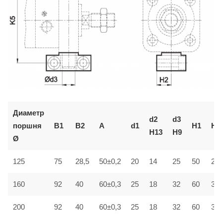
Диаметр
d2
d3
поршня
B1
B2
A
d1
H1
H2
H13
H9
Ø
28,5
125
75
50±0,2
20
14
25
50
25±
60±0,3
160
92
40
25
18
32
60
30±
200
92
40
60±0,3
25
18
32
60
30±