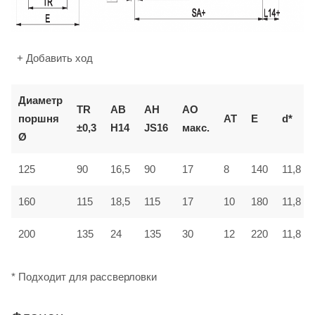
+ Добавить ход
Диаметр
TR
AB
AH
AO
поршня
AT
E
d*
±0,3
H14
JS16
макс.
Ø
125
90
16,5
90
17
8
140
11,8
160
115
18,5
115
17
10
180
11,8
200
135
24
135
30
12
220
11,8
* Подходит для рассверловки