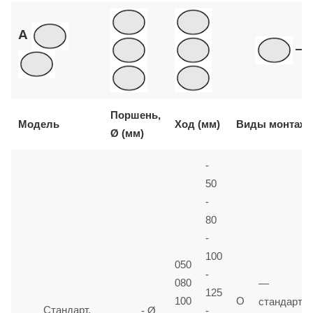
A
—
Поршень,
Модель
Ход (мм)
Виды монтажа
Ø (мм)
-
50
-
80
-
100
050
-
080
—
125
100
O
стандартн
Стандарт.
-
- Ø