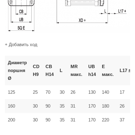
+ Добавить ход
Диаметр
CD
CB
MR
UB
E
поршня
L
L17 ±2
H9
H14
макс.
h14
макс.
Ø
125
25
70
30
26
130
140
17
160
30
90
35
31
170
180
26
200
30
90
35
31
170
220
37