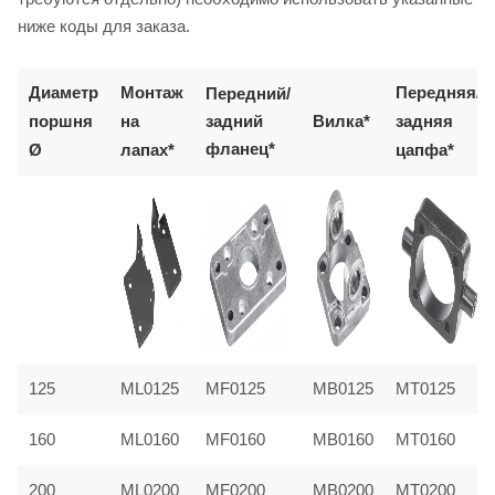
ниже коды для заказа.
Диаметр
Монтаж
Передний/
Передняя/
задний
поршня
на
Вилка*
задняя
фланец*
Ø
лапах*
цапфа*
MB0125
125
ML0125
MF0125
MT0125
160
ML0160
MF0160
MB0160
MT0160
200
ML0200
MF0200
MB0200
MT0200