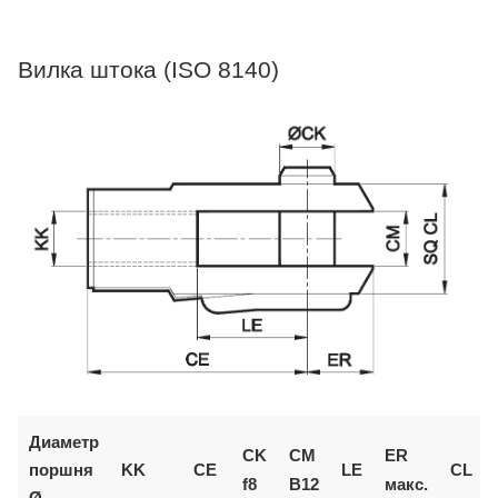
Вилка штока (ISO 8140)
Диаметр
CK
CM
ER
поршня
KK
CE
LE
CL
f8
B12
макс.
Ø