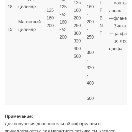
125
L
—монтаж н
цилиндр
160
18
125
125
160
F
лапах
- Ø
-
160
200
B
—фланец
Магнитный
160
200
200
250
N
—Вилка
19
цилиндр
- Ø
-
300
T
—цапфа
200
250
320
—централ.
-
400
цапфа
300
500
-
320
-
400
-
500
Примечание:
Для получения дополнительной информации о
принадлежностях для магнитного датчика см. каталог