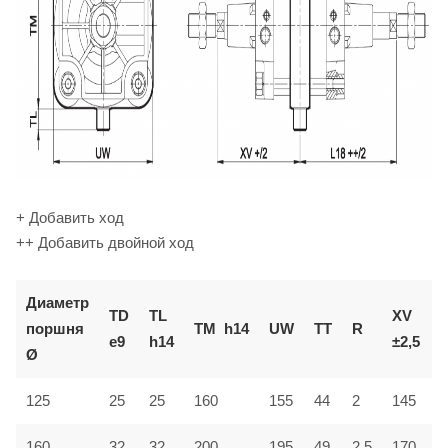
+ Добавить ход
++ Добавить двойной ход
Диаметр
TD
TL
XV
поршня
TM
h14
UW
TT
R
L
e9
h14
±2,5
Ø
44
125
25
25
160
155
2
145
1
200
160
32
32
195
49
2,5
170
1