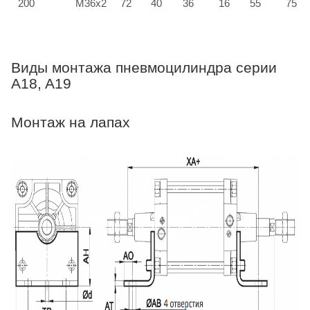
200
M36x2
72
40
36
16
55
75
Виды монтажа пневмоцилиндра серии
A18, A19
Монтаж на лапах