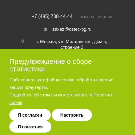
+7 (495) 788-44-44
ЗАКАЗАТЬ ЗВОНОК
zakaz@ostec-pg.ru
г. Москва, ул. Молдавская, дом 5,
строение 2
Предупреждение о сборе
ПОДПИСАТЬСЯ НА РАССЫЛКУ
статистики
Сайт использует файлы cookie, обрабатываемые
ПОЛИТИКА КОНФИДЕНЦИАЛЬНОСТИ
вашим браузером.
Подробнее об этом вы можете узнать в
Политике
cookie
.
© 2026 Пневматическое и гидравлическое оборудование ООО
«Остек-АртТул»
Я согласен
Настроить
Отказаться