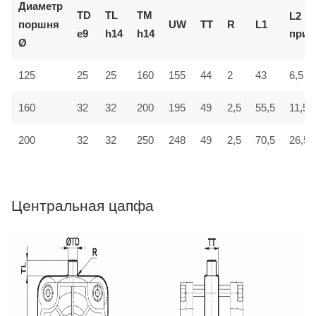
Диаметр
TD
TL
TM
L2
поршня
UW
TT
R
L1
приб
e9
h14
h14
Ø
44
125
25
25
160
155
2
43
6,5
160
32
32
200
195
49
2,5
55,5
11,5
200
32
32
250
248
49
2,5
70,5
26,5
Центральная цапфа