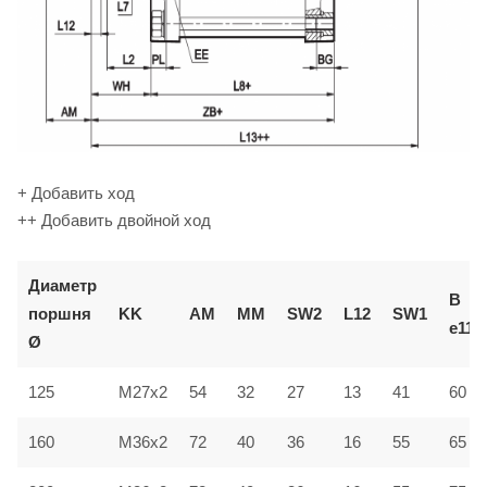
+ Добавить ход
++ Добавить двойной ход
Диаметр
В
поршня
KK
AM
ММ
SW2
L12
SW1
e11
Ø
125
M27x2
54
32
27
13
41
60
160
M36x2
72
40
36
16
55
65