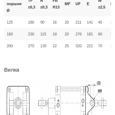
TF
R
FB
W
E
поршня
MF
UF
L1
±0,3
±0,3
H13
±2,5
Ø
125
180
90
16
20
211
141
45
24
160
230
115
18
20
276
181
60
28
200
270
135
22
25
320
221
70
30
Вилка