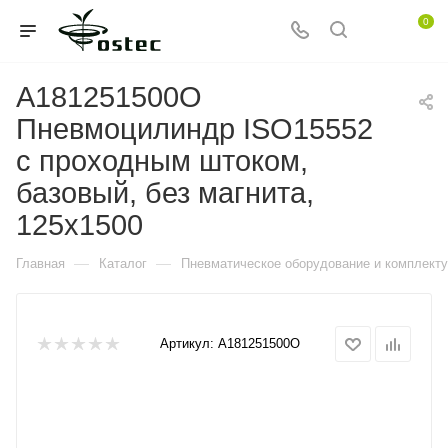
0
A181251500O
Пневмоцилиндр ISO15552
с проходным штоком,
базовый, без магнита,
125x1500
—
—
Главная
Каталог
Пневматическое оборудование и комплект
Артикул:
A181251500O