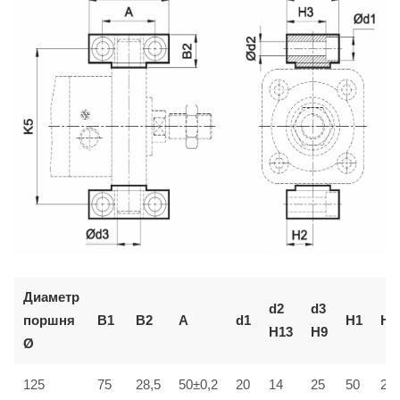
Диаметр
d2
d3
поршня
B1
B2
A
d1
H1
H2
H13
H9
Ø
125
75
28,5
50±0,2
20
14
25
50
25±