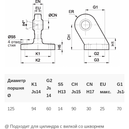
Диаметр
G2
K1
S5
CH
CN
EU
G1
поршня
Js
Js14
H13
Js15
H17
макс.
Js14
Ø
14
125
94
60
14
90
30
25
70
@ Подходит для цилиндра с вилкой со шкворнем