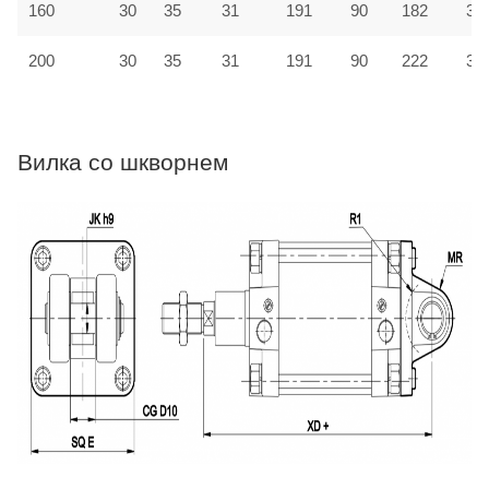
160
30
35
31
191
90
182
31
200
30
35
31
191
90
222
33
Вилка со шкворнем