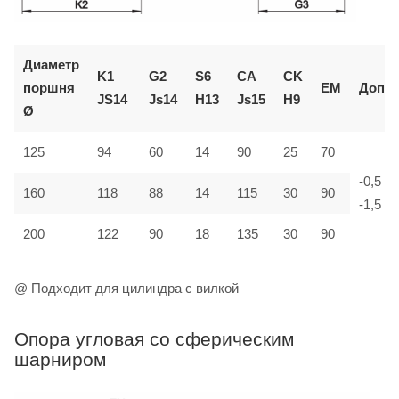
Диаметр
K1
G2
S6
CA
CK
поршня
EM
Доп.
JS14
Js14
H13
Js15
H9
Ø
125
94
60
14
90
25
70
-0,5
160
118
88
14
115
30
90
-1,5
200
122
90
18
135
30
90
@ Подходит для цилиндра с вилкой
Опора угловая со сферическим
шарниром