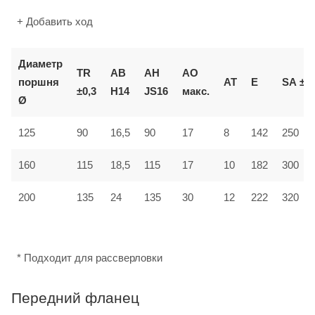
+ Добавить ход
Диаметр
TR
AB
AH
AO
поршня
AT
E
SA
±2
±0,3
H14
JS16
макс.
Ø
125
90
16,5
90
17
8
142
250
160
115
18,5
115
17
10
182
300
12
200
135
24
135
30
222
320
* Подходит для рассверловки
Передний фланец