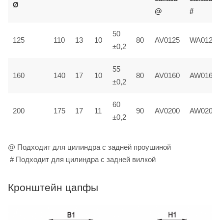
Ø
@
#
50
125
110
13
10
80
AV0125
WA0125
±0,2
55
160
140
17
10
80
AV0160
AW0160
±0,2
60
200
175
17
11
90
AV0200
AW0200
±0,2
@ Подходит для цилиндра с задней проушиной
# Подходит для цилиндра с задней вилкой
Кронштейн цапфы