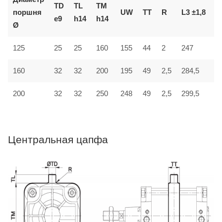
TD
TL
TM
поршня
UW
TT
R
L3 ±1,8
L
e9
h14
h14
Ø
125
25
25
160
155
44
2
247
3
32
160
32
200
195
49
2,5
284,5
4
200
32
32
250
248
49
2,5
299,5
4
Центральная цапфа