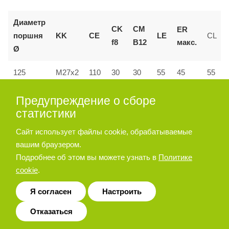
Диаметр
CK
CM
ER
поршня
KK
CE
LE
CL
макс.
f8
B12
Ø
55
125
M27x2
110
30
30
45
55
160 и
Предупреждение о сборе
144
M36x2
35
35
72
53
70
200
статистики
Сайт использует файлы cookie, обрабатываемые
вашим браузером.
Позиционер штока
Подробнее об этом вы можете узнать в
Политике
cookie
.
Я согласен
Настроить
Отказаться