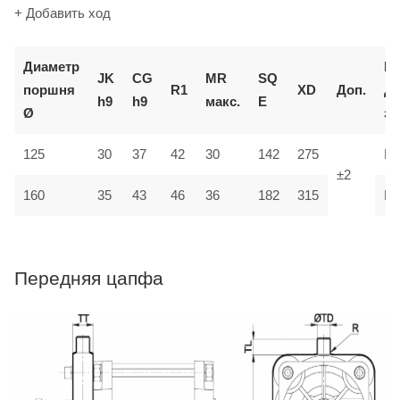
+ Добавить ход
Диаметр
К
JK
CG
MR
SQ
поршня
R1
XD
Доп.
д
h9
h9
макс.
E
Ø
за
125
30
37
42
30
142
275
M
±2
35
160
43
46
36
182
315
M
Передняя цапфа