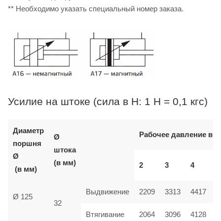
** Необходимо указать специальный номер заказа.
Усилие на штоке (сила в Н: 1 Н = 0,1 кгс)
Диаметр
Рабочее давление в б
Ø
поршня
штока
Ø
(в мм)
2
3
4
(в мм)
Выдвижение
2209
3313
4417
Ø 125
32
Втягивание
2064
3096
4128