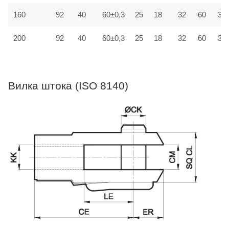
160
92
40
60±0,3
25
18
32
60
30±
200
92
40
60±0,3
25
18
32
60
30±
Вилка штока (ISO 8140)