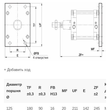
+ Добавить ход
Диаметр
Ко
TF
R
FB
ZF
поршня
MF
UF
E
дл
±0,3
±0,3
H13
±2
Ø
за
125
180
90
16
20
211
142
245
MF