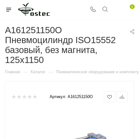
0
A161251150O
Пневмоцилиндр ISO15552
базовый, без магнита,
125x1150
—
—
Главная
Каталог
Пневматическое оборудование и комплект
Артикул:
A161251150O