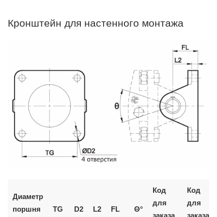
Кронштейн для настенного монтажа
Код
Код
Диаметр
для
для
поршня
TG
D2
L2
FL
Θ°
заказа
заказа