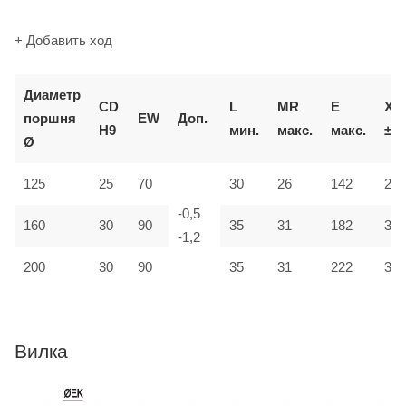
+ Добавить ход
Д
иаметр
CD
L
MR
E
XD
поршня
EW
Доп.
H9
мин.
макс.
макс.
±2
Ø
125
25
70
30
26
142
275
-0,5
160
30
90
35
31
182
315
-1,2
200
30
90
35
31
222
335
Вилка