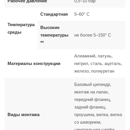
Рабочее давление
0,5–10 бар
Стандартная
5–60° C
Температура
Высокие
среды
температуры
не более 5–150° C
**
Алюминий, латунь,
Материалы конструкции
нитрил, сталь, ацеталь,
железо, полиуретан
Базовый цилиндр,
монтаж на лапах,
передний фланец,
задний фланец,
Виды монтажа
проушина, вилка, вилка
со шкворнем,
центральная цапфа,