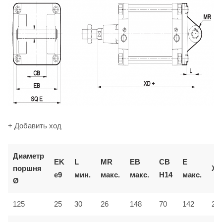
+ Добавить ход
Диаметр
EK
L
MR
EB
CB
E
поршня
XD
e9
мин.
макс.
макс.
H14
макс.
Ø
125
25
30
26
148
70
142
27