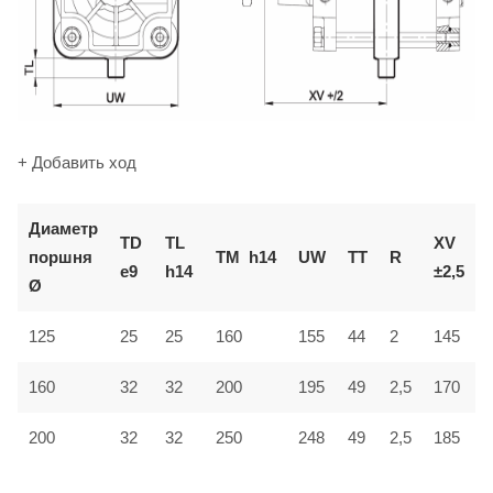
+ Добавить ход
Диаметр
TD
TL
XV
поршня
TM
h14
UW
TT
R
e9
h14
±2,5
Ø
125
25
25
160
155
44
2
145
160
32
32
200
195
49
2,5
170
200
32
32
250
248
49
2,5
185