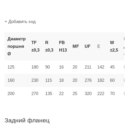
+ Добавить ход
Диаметр
К
TF
R
FB
W
поршня
MF
UF
E
д
±0,3
±0,3
H13
±2,5
Ø
за
125
180
90
16
20
211
142
45
MF
160
230
115
18
20
276
182
60
MF
200
270
135
22
25
320
222
70
MF
Задний фланец