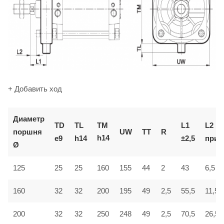
+ Добавить ход
Диаметр
TM
TD
TL
L1
L2
поршня
UW
TT
R
h14
e9
h14
±2,5
приб
Ø
6,5
125
25
25
160
155
44
2
43
160
32
32
200
195
49
2,5
55,5
11,5
200
32
32
250
248
49
2,5
70,5
26,5