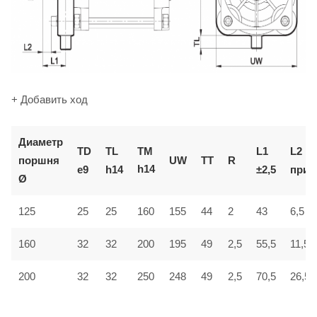
+ Добавить ход
Диаметр
TM
TD
TL
L1
L2
поршня
UW
TT
R
h14
e9
h14
±2,5
приб
Ø
6,5
125
25
25
160
155
44
2
43
160
32
32
200
195
49
2,5
55,5
11,5
200
32
32
250
248
49
2,5
70,5
26,5