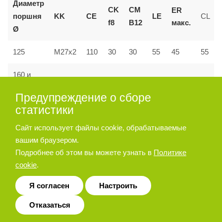
Диаметр
CK
CM
ER
поршня
KK
CE
LE
CL
макс.
f8
B12
Ø
55
125
M27x2
110
30
30
45
55
160 и
144
M36x2
35
35
72
53
70
200
Предупреждение о сборе
статистики
Сайт использует файлы cookie, обрабатываемые
Позиционер штока
вашим браузером.
Подробнее об этом вы можете узнать в
Политике
cookie
.
Я согласен
Настроить
Отказаться