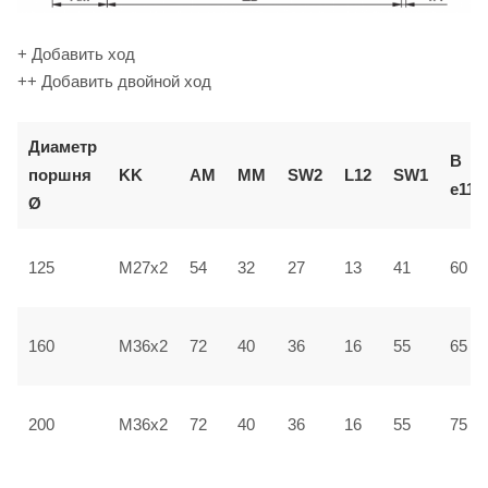
+ Добавить ход
++ Добавить двойной ход
Диаметр
В
поршня
KK
AM
ММ
SW2
L12
SW1
e11
Ø
125
M27x2
54
32
27
13
41
60
160
M36x2
72
40
36
16
55
65
200
M36x2
72
40
36
16
55
75