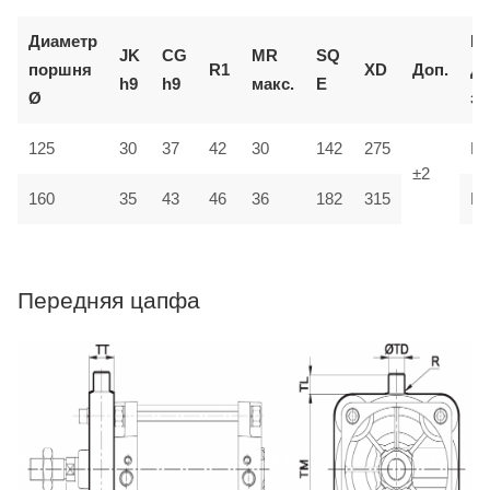
Диаметр
К
JK
CG
MR
SQ
поршня
R1
XD
Доп.
д
h9
h9
макс.
E
Ø
за
125
30
37
42
30
142
275
M
±2
35
160
43
46
36
182
315
M
Передняя цапфа