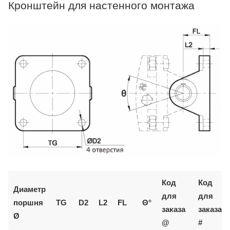
Кронштейн для настенного монтажа
Код
Код
Диаметр
для
для
поршня
TG
D2
L2
FL
Θ°
заказа
заказа
Ø
@
#