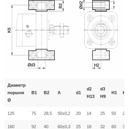
Диаметр
d2
d3
поршня
B1
B2
A
d1
H1
H2
H13
H9
Ø
125
75
28,5
50±0,2
20
14
25
50
25±
160
92
40
60±0,3
25
18
32
60
30±