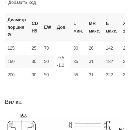
+ Добавить ход
Д
иаметр
CD
L
MR
E
XD
поршня
EW
Доп.
H9
мин.
макс.
макс.
±2
Ø
125
25
70
30
26
142
275
-0,5
160
30
90
35
31
182
315
-1,2
200
30
90
35
31
222
335
Вилка