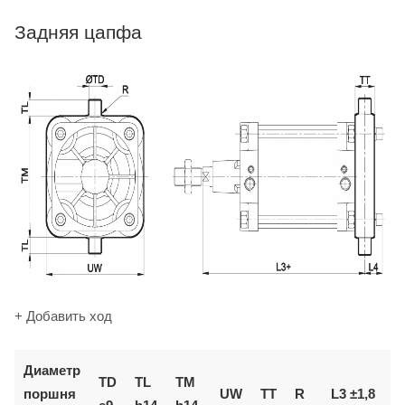
Задняя цапфа
+ Добавить ход
Диаметр
TD
TL
TM
поршня
UW
TT
R
L3 ±1,8
L