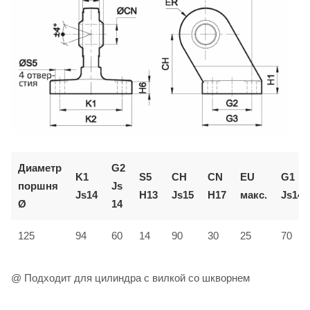
Диаметр
G2
K1
S5
CH
CN
EU
G1
поршня
Js
Js14
H13
Js15
H17
макс.
Js14
Ø
14
125
94
60
14
90
30
25
70
@ Подходит для цилиндра с вилкой со шкворнем