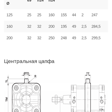
e9
h14
h14
Ø
125
25
25
160
155
44
2
247
3
32
160
32
200
195
49
2,5
284,5
4
200
32
32
250
248
49
2,5
299,5
4
Центральная цапфа