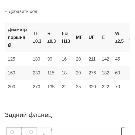
+ Добавить ход
Диаметр
К
TF
R
FB
W
поршня
MF
UF
E
д
±0,3
±0,3
H13
±2,5
Ø
за
125
180
90
16
20
211
142
45
MF
160
230
115
18
20
276
182
60
MF
200
270
135
22
25
320
222
70
MF
Задний фланец