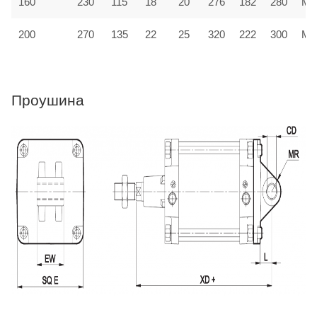
160
230
115
18
20
276
182
280
MF
200
270
135
22
25
320
222
300
MF
Проушина