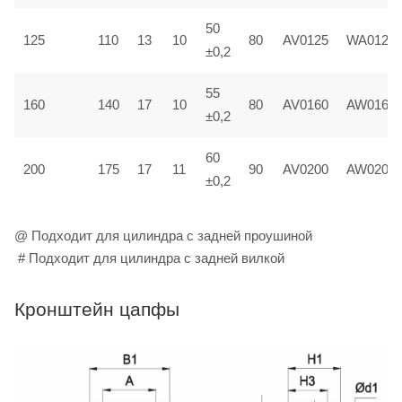
50
125
110
13
10
80
AV0125
WA0125
±0,2
55
160
140
17
10
80
AV0160
AW0160
±0,2
60
200
175
17
11
90
AV0200
AW0200
±0,2
@ Подходит для цилиндра с задней проушиной
# Подходит для цилиндра с задней вилкой
Кронштейн цапфы