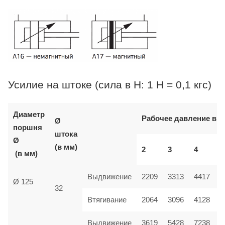
Усилие на штоке (сила в Н: 1 Н = 0,1 кгс)
Диаметр
Рабочее давление в б
Ø
поршня
штока
Ø
(в мм)
2
3
4
(в мм)
Выдвижение
2209
3313
4417
Ø 125
32
Втягивание
2064
3096
4128
Выдвижение
3619
5428
7238