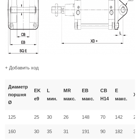
+ Добавить ход
Диаметр
EK
L
MR
EB
CB
E
поршня
XD
e9
мин.
макс.
макс.
H14
макс.
Ø
125
25
30
26
148
70
142
27
160
30
35
31
191
90
182
31