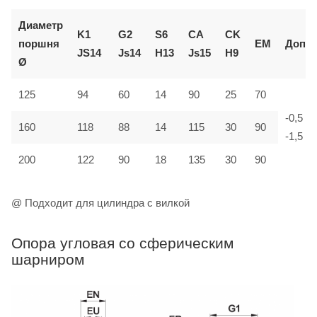
Диаметр
K1
G2
S6
CA
CK
поршня
EM
Доп.
JS14
Js14
H13
Js15
H9
Ø
125
94
60
14
90
25
70
-0,5
160
118
88
14
115
30
90
-1,5
200
122
90
18
135
30
90
@ Подходит для цилиндра с вилкой
Опора угловая со сферическим
шарниром