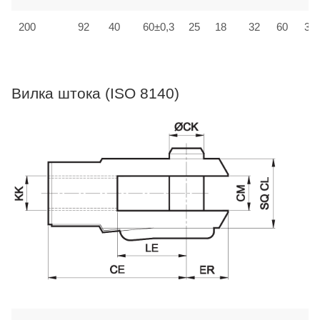
200
92
40
60±0,3
25
18
32
60
30±
Вилка штока (ISO 8140)