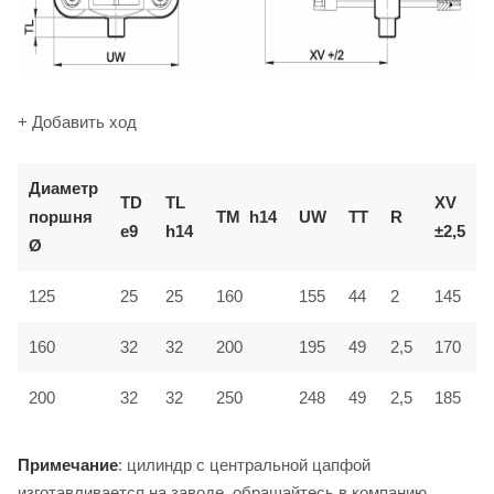
+ Добавить ход
Диаметр
TD
TL
XV
поршня
TM
h14
UW
TT
R
e9
h14
±2,5
Ø
125
25
25
160
155
44
2
145
160
32
32
200
195
49
2,5
170
200
32
32
250
248
49
2,5
185
Примечание
: цилиндр с центральной цапфой
изготавливается на заводе, обращайтесь в компанию