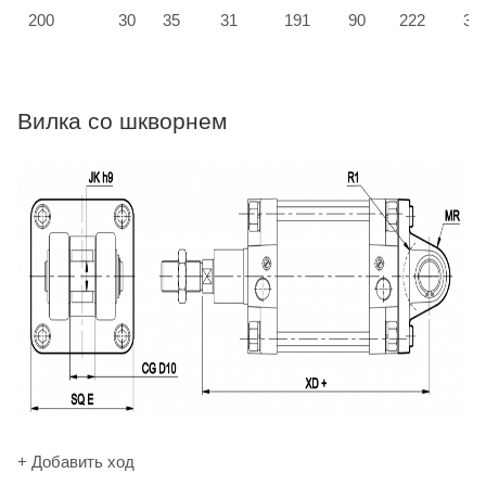
200
30
35
31
191
90
222
33
Вилка со шкворнем
+ Добавить ход