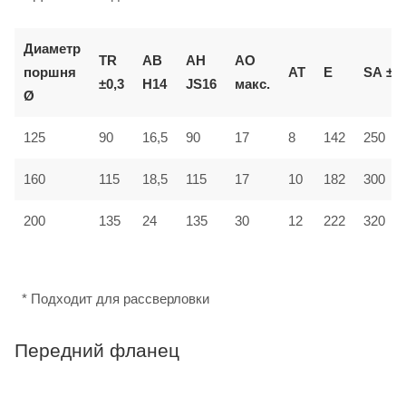
Диаметр
TR
AB
AH
AO
поршня
AT
E
SA
±2
±0,3
H14
JS16
макс.
Ø
125
90
16,5
90
17
8
142
250
160
115
18,5
115
17
10
182
300
12
200
135
24
135
30
222
320
* Подходит для рассверловки
Передний фланец