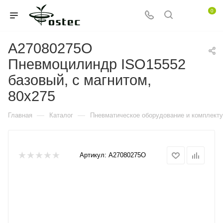
0
A27080275O
Пневмоцилиндр ISO15552
базовый, с магнитом,
80x275
—
—
Главная
Каталог
Пневматическое оборудование и комплект
Артикул:
A27080275O