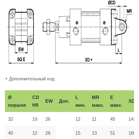
+ Дополнительный ход
Ø
CD
L
MR
E
EW
Доп.
XD
поршня
H9
мин.
макс.
макс.
32
10
26
12
11
45
142
40
12
28
15
13
51
160