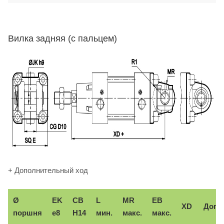
Вилка задняя (с пальцем)
+ Дополнительный ход
Ø
EK
CB
L
MR
EB
XD
Доп.
поршня
e8
H14
мин.
макс.
макс.