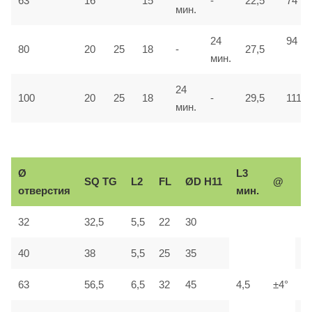
63
16
15
-
22,5
74
мин.
24
94
80
20
25
18
-
27,5
мин.
24
100
20
25
18
-
29,5
111
мин.
Ø
L3
Р
SQ
TG
L2
FL
ØD H11
@
отверстия
мин.
р
32
32,5
5,5
22
30
М
40
38
5,5
25
35
М
63
56,5
6,5
32
45
4,5
±4°
М