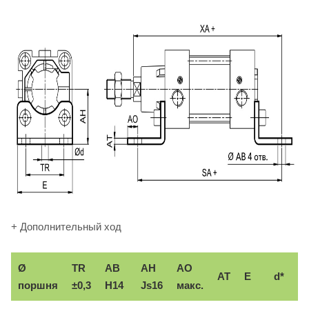
+ Дополнительный ход
Ø
TR
AB
AH
АО
AT
E
d*
поршня
±0,3
H14
Js16
макс.