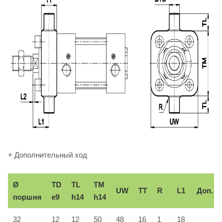
+ Дополнительный ход
Ø
TD
TL
TM
UW
TT
R
L1
Доп.
поршня
e9
h14
h14
32
12
12
50
48
16
1
18