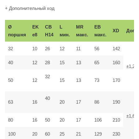
+ Дополнительный ход
Ø
EK
CB
L
MR
EB
XD
Доп.
поршня
e8
H14
мин.
макс.
макс.
32
10
26
12
11
56
142
40
12
28
15
13
65
160
±1,25
32
50
12
15
13
73
170
40
63
16
20
17
86
190
±1,6
80
16
50
20
17
106
210
100
20
60
25
21
129
230