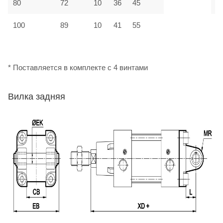
80
72
10
36
45
М
100
89
10
41
55
М
* Поставляется в комплекте с 4 винтами
Вилка задняя