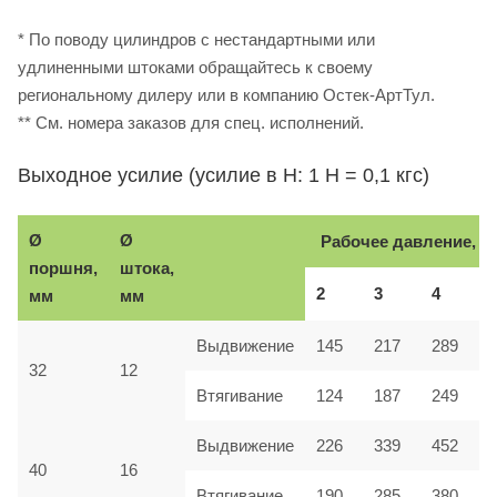
* По поводу цилиндров с нестандартными или
удлиненными штоками обращайтесь к своему
региональному дилеру или в компанию Остек-АртТул.
** См. номера заказов для спец. исполнений.
Выходное усилие (усилие в Н: 1 Н = 0,1 кгс)
Ø
Ø
Рабочее давление, б
поршня,
штока,
2
3
4
мм
мм
Выдвижение
145
217
289
32
12
Втягивание
124
187
249
Выдвижение
226
339
452
40
16
Втягивание
190
285
380