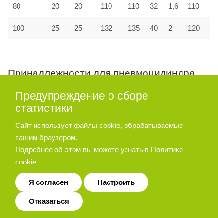
80
20
20
110
110
32
1,6
110
100
25
25
132
135
40
2
120
Принадлежности для пневмоцилиндра
серии A27, A28
Предупреждение о сборе
статистики
Опора угловая
Сайт использует файлы cookie, обрабатываемые
вашим браузером.
Подробнее об этом вы можете узнать в
Политике
cookie
.
Я согласен
Настроить
Отказаться