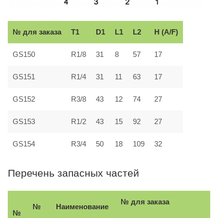
№ для заказа
T1
D1
L1
L2
H (A/F)
GS150
R1/8
31
8
57
17
GS151
R1/4
31
11
63
17
GS152
R3/8
43
12
74
27
GS153
R1/2
43
15
92
27
GS154
R3/4
50
18
109
32
Перечень запасных частей
№ для заказа
№
Наименование
№