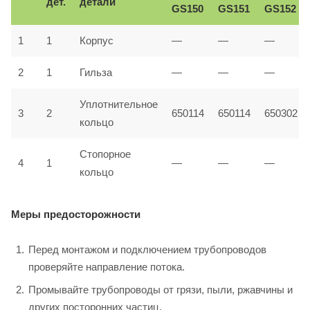
дет.
детали
GS150
GS151
GS152
1
1
Корпус
—
—
—
2
1
Гильза
—
—
—
Уплотнительное
3
2
650114
650114
650302
кольцо
Стопорное
4
1
—
—
—
кольцо
Меры предосторожности
Перед монтажом и подключением трубопроводов
проверяйте направление потока.
Промывайте трубопроводы от грязи, пыли, ржавчины и
других посторонних частиц.