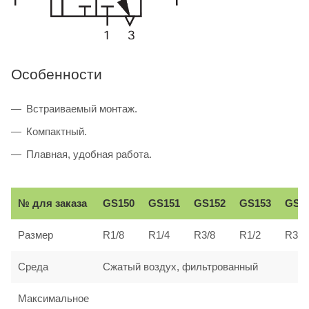
Особенности
Встраиваемый монтаж.
Компактный.
Плавная, удобная работа.
№ для заказа
GS150
GS151
GS152
GS153
GS1
Размер
R1/8
R1/4
R3/8
R1/2
R3/4
Среда
Сжатый воздух, фильтрованный
Максимальное