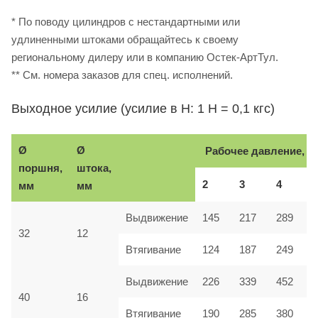
* По поводу цилиндров с нестандартными или
удлиненными штоками обращайтесь к своему
региональному дилеру или в компанию Остек-АртТул.
** См. номера заказов для спец. исполнений.
Выходное усилие (усилие в Н: 1 Н = 0,1 кгс)
Ø
Ø
Рабочее давление, б
поршня,
штока,
2
3
4
мм
мм
Выдвижение
145
217
289
32
12
Втягивание
124
187
249
Выдвижение
226
339
452
40
16
Втягивание
190
285
380