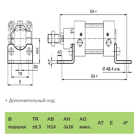
+ Дополнительный ход
Ø
TR
AB
AH
АО
AT
E
d*
поршня
±0,3
H14
Js16
макс.