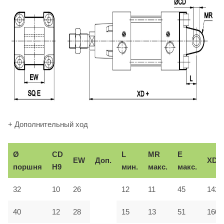
+ Дополнительный ход
Ø
CD
L
MR
E
EW
Доп.
XD
поршня
H9
мин.
макс.
макс.
32
10
26
12
11
45
142
40
12
28
15
13
51
160