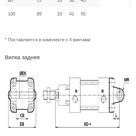
80
72
10
36
45
М
100
89
10
41
55
М
* Поставляется в комплекте с 4 винтами
Вилка задняя