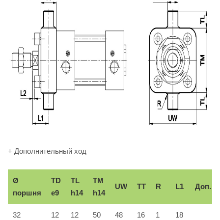
+ Дополнительный ход
Ø
TD
TL
TM
UW
TT
R
L1
Доп.
поршня
e9
h14
h14
32
12
12
50
48
16
1
18