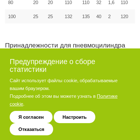
80
20
20
110
110
32
1,6
110
100
25
25
132
135
40
2
120
Принадлежности для пневмоцилиндра
серии A27, A28
Предупреждение о сборе
статистики
Опора угловая
Сайт использует файлы cookie, обрабатываемые
вашим браузером.
Подробнее об этом вы можете узнать в
Политике
cookie
.
Я согласен
Настроить
Отказаться