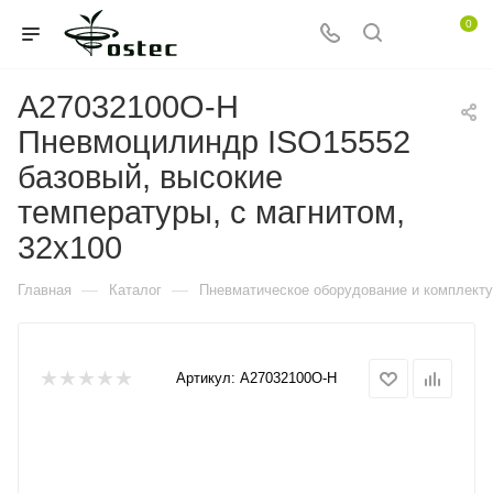
0
A27032100O-H
Пневмоцилиндр ISO15552
базовый, высокие
температуры, с магнитом,
32x100
—
—
Главная
Каталог
Пневматическое оборудование и комплект
Артикул:
A27032100O-H