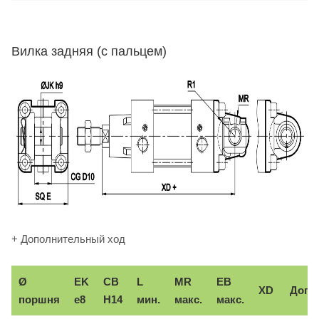
Вилка задняя (с пальцем)
+ Дополнительный ход
Ø
EK
CB
L
MR
EB
XD
Доп.
поршня
e8
H14
мин.
макс.
макс.