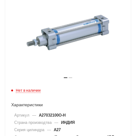
Нет в наличии
Характеристики
Артикул
—
A27032100O-H
Страна производтва
—
ИНДИЯ
Серия цилиндра
—
A27