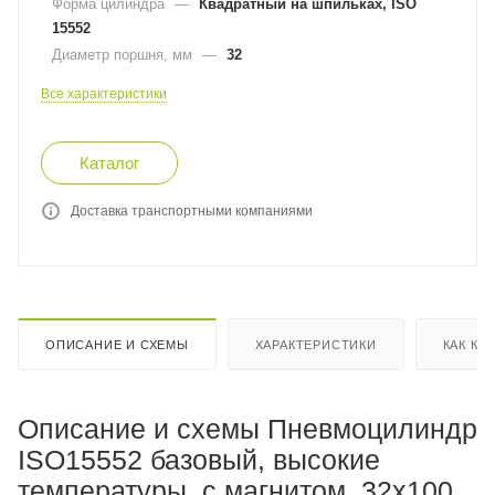
Форма цилиндра
—
Квадратный на шпильках, ISO
15552
Диаметр поршня, мм
—
32
Все характеристики
Каталог
Доставка транспортными компаниями
ОПИСАНИЕ И СХЕМЫ
ХАРАКТЕРИСТИКИ
КАК КУ
Описание и схемы Пневмоцилиндр
ISO15552 базовый, высокие
температуры, с магнитом, 32x100