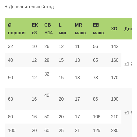
+ Дополнительный ход
Ø
EK
CB
L
MR
EB
XD
Доп.
поршня
e8
H14
мин.
макс.
макс.
32
10
26
12
11
56
142
40
12
28
15
13
65
160
±1,25
32
50
12
15
13
73
170
40
63
16
20
17
86
190
±1,6
80
16
50
20
17
106
210
100
20
60
25
21
129
230