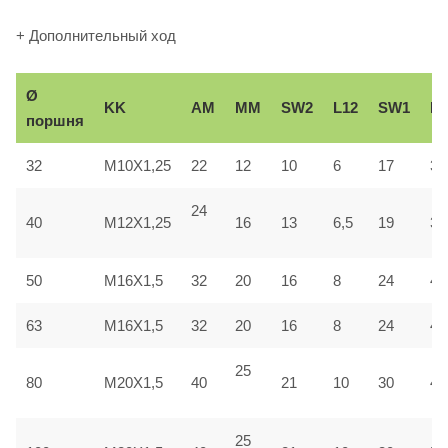
+ Дополнительный ход
Ø
KK
AM
ММ
SW2
L12
SW1
Вe
поршня
32
M10X1,25
22
12
10
6
17
30
24
40
M12X1,25
16
13
6,5
19
35
50
M16X1,5
32
20
16
8
24
40
63
M16X1,5
32
20
16
8
24
45
25
80
M20X1,5
40
21
10
30
45
25