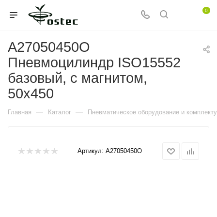
0
A27050450O
Пневмоцилиндр ISO15552
базовый, с магнитом,
50x450
—
—
Главная
Каталог
Пневматическое оборудование и комплект
Артикул:
A27050450O