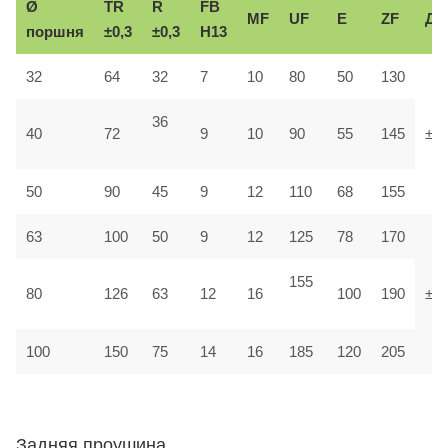
Ø
TR
R
FB
MF
UF
E
ZF
До
поршня
±0,3
±0,3
H13
32
64
32
7
10
80
50
130
36
40
72
9
10
90
55
145
±1,
50
90
45
9
12
110
68
155
63
100
50
9
12
125
78
170
155
80
126
63
12
16
100
190
±1
100
150
75
14
16
185
120
205
Задняя проушина