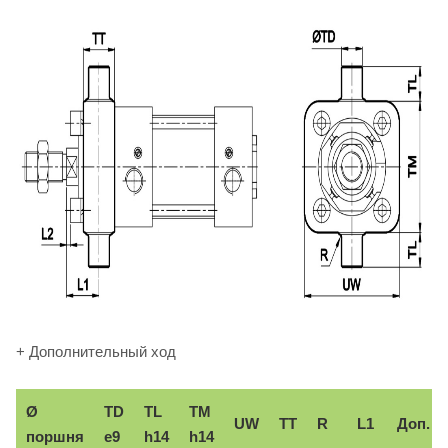
+ Дополнительный ход
Ø
TD
TL
TM
UW
TT
R
L1
Доп.
поршня
e9
h14
h14