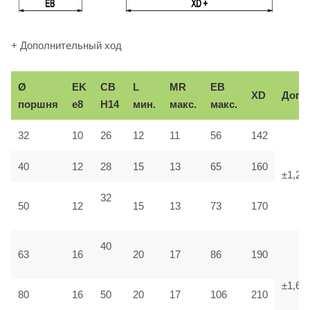
+ Дополнительный ход
Ø
EK
CB
L
MR
EB
XD
Доп.
поршня
e8
H14
мин.
макс.
макс.
32
10
26
12
11
56
142
40
12
28
15
13
65
160
±1,25
32
50
12
15
13
73
170
40
63
16
20
17
86
190
±1,6
80
16
50
20
17
106
210