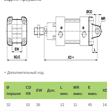
+ Дополнительный ход
Ø
CD
L
MR
E
EW
Доп.
XD
поршня
H9
мин.
макс.
макс.
32
10
26
12
11
45
142