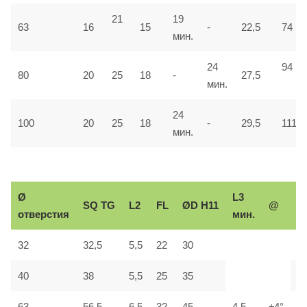
21
19
63
16
15
-
22,5
74
мин.
24
94
80
20
25
18
-
27,5
мин.
24
100
20
25
18
-
29,5
111
мин.
Ø
L3
Р
SQ
TG
L2
FL
ØD H11
@
отверстия
мин.
р
32
32,5
5,5
22
30
М
40
38
5,5
25
35
М
63
56,5
6,5
32
45
4,5
±4°
М