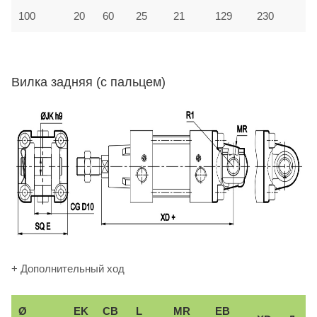
100
20
60
25
21
129
230
Вилка задняя (с пальцем)
+ Дополнительный ход
Ø
EK
CB
L
MR
EB