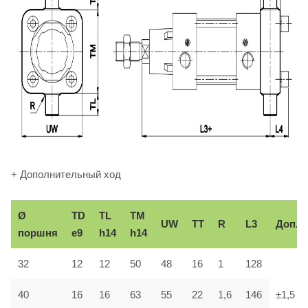
+ Дополнительный ход
Ø
TD
TL
TM
UW
TT
R
L3
Доп.
поршня
e9
h14
h14
32
12
12
50
48
16
1
128
40
16
16
63
55
22
1,6
146
±1,5