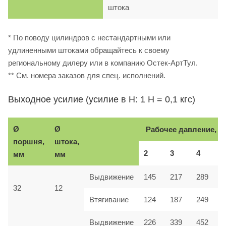
штока
* По поводу цилиндров с нестандартными или
удлиненными штоками обращайтесь к своему
региональному дилеру или в компанию Остек-АртТул.
** См. номера заказов для спец. исполнений.
Выходное усилие (усилие в Н: 1 Н = 0,1 кгс)
Ø
Ø
Рабочее давление, б
поршня,
штока,
2
3
4
мм
мм
Выдвижение
145
217
289
32
12
Втягивание
124
187
249
Выдвижение
226
339
452