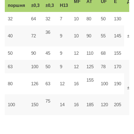
MF
AT
UF
E
До
поршня
±0,3
±0,3
H13
32
64
32
7
10
80
50
130
36
40
72
9
10
90
55
145
±1,
50
90
45
9
12
110
68
155
63
100
50
9
12
125
78
170
155
80
126
63
12
16
100
190
±1
75
100
150
14
16
185
120
205