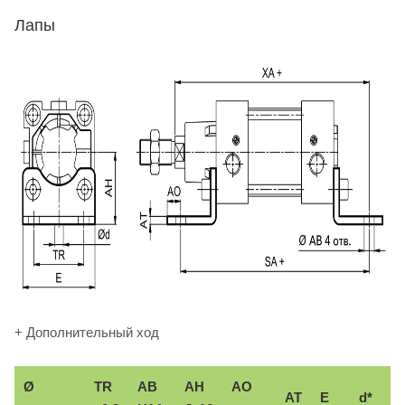
Лапы
+ Дополнительный ход
Ø
TR
AB
AH
АО
AT
E
d*