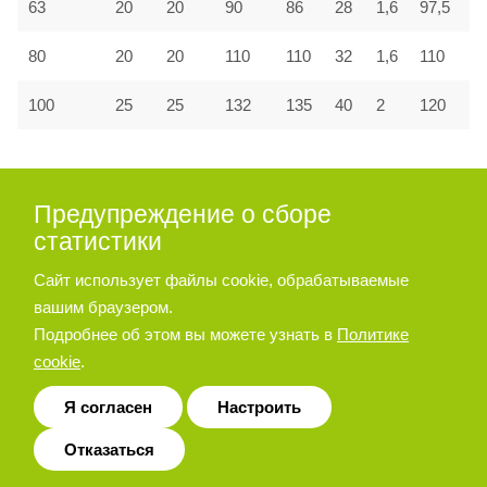
63
20
20
90
86
28
1,6
97,5
80
20
20
110
110
32
1,6
110
100
25
25
132
135
40
2
120
Принадлежности для пневмоцилиндра
Предупреждение о сборе
серии A27, A28
статистики
Сайт использует файлы cookie, обрабатываемые
Опора угловая
вашим браузером.
Подробнее об этом вы можете узнать в
Политике
cookie
.
Я согласен
Настроить
Отказаться