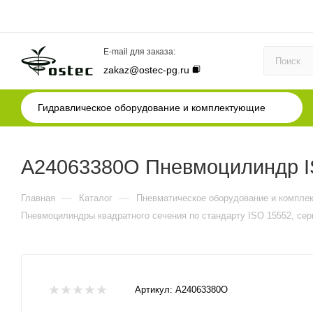
E-mail для заказа:
zakaz@ostec-pg.ru
Гидравлическое оборудование и комплектующие
A24063380O Пневмоцилиндр IS
—
—
Главная
Каталог
Пневматическое оборудование и компле
Пневмоцилиндры квадратного сечения по стандарту ISO 15552, сер
Артикул:
A24063380O