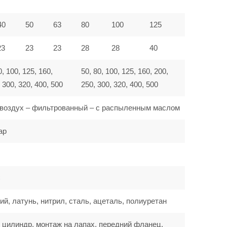
40
50
63
80
100
125
23
23
23
28
28
40
0, 100, 125, 160,
50, 80, 100, 125, 160, 200,
 300, 320, 400, 500
250, 300, 320, 400, 500
воздух – фильтрованный – с распыленным маслом
ар
C
, латунь, нитрил, сталь, ацеталь, полиуретан
 цилиндр, монтаж на лапах, передний фланец,