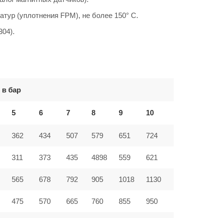
атур (уплотнения FPM), не более 150° C.
304).
 в бар
5
6
7
8
9
10
362
434
507
579
651
724
311
373
435
4898
559
621
565
678
792
905
1018
1130
475
570
665
760
855
950