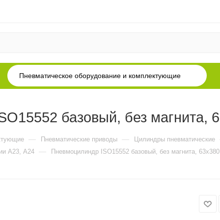
Пневматическое оборудование и комплектующие
O15552 базовый, без магнита, 
—
—
ктующие
Пневматические приводы
Цилиндры пневматические
—
ии А23, А24
Пневмоцилиндр ISO15552 базовый, без магнита, 63x380