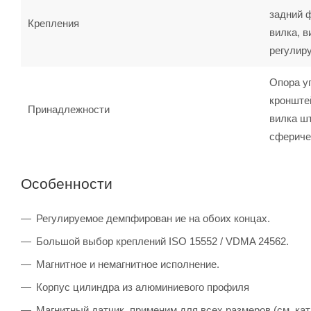
задний 
Крепления
вилка, в
регулир
Опора у
кронште
Принадлежности
вилка шт
сфериче
Особенности
Регулируемое демпфирован ие на обоих концах.
Большой выбор креплений ISO 15552 / VDMA 24562.
Магнитное и немагнитное исполнение.
Корпус цилиндра из алюминиевого профиля
Магнитный датчик, применим для всех размеров (см. кат