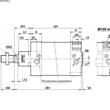
рение)