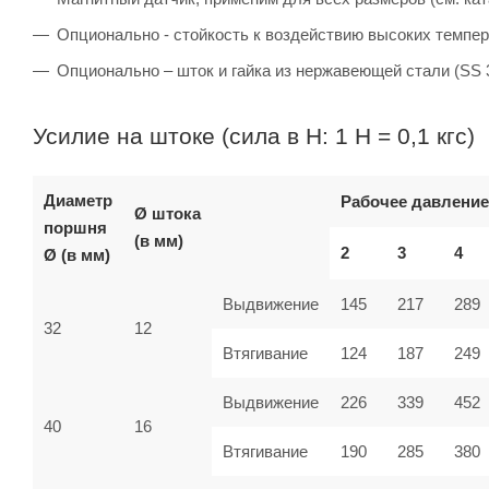
Опционально - стойкость к воздействию высоких темпер
Опционально – шток и гайка из нержавеющей стали (SS 
Усилие на штоке (сила в Н: 1 Н = 0,1 кгс)
Диаметр
Рабочее давление
Ø штока
поршня
(в мм)
2
3
4
Ø (в мм)
Выдвижение
145
217
289
32
12
Втягивание
124
187
249
Выдвижение
226
339
452
40
16
Втягивание
190
285
380