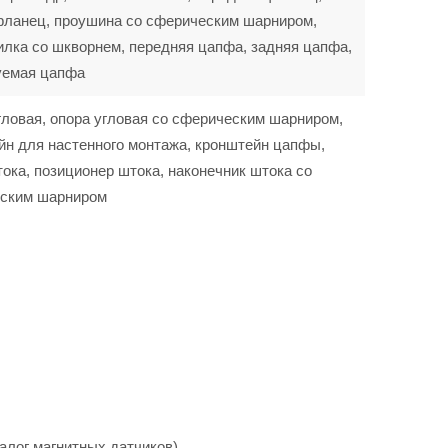
фланец, проушина со сферическим шарниром,
илка со шкворнем, передняя цапфа, задняя цапфа,
уемая цапфа
гловая, опора угловая со сферическим шарниром,
йн для настенного монтажа, кронштейн цапфы,
ока, позиционер штока, наконечник штока со
ским шарниром
алог магнитных датчиков).