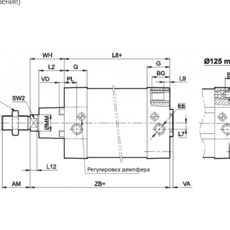
рение)