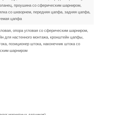
фланец, проушина со сферическим шарниром,
илка со шкворнем, передняя цапфа, задняя цапфа,
уемая цапфа
гловая, опора угловая со сферическим шарниром,
йн для настенного монтажа, кронштейн цапфы,
ока, позиционер штока, наконечник штока со
ским шарниром
алог магнитных датчиков).