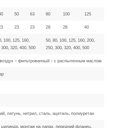
40
50
63
80
100
125
23
23
23
28
28
40
0, 100, 125, 160,
50, 80, 100, 125, 160, 200,
 300, 320, 400, 500
250, 300, 320, 400, 500
воздух – фильтрованный – с распыленным маслом
ар
C
, латунь, нитрил, сталь, ацеталь, полиуретан
 цилиндр, монтаж на лапах, передний фланец,