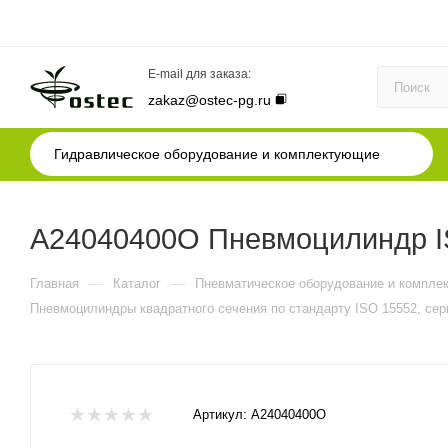
E-mail для заказа:
zakaz@ostec-pg.ru
Гидравлическое оборудование и комплектующие
A24040400O Пневмоцилиндр IS
—
—
Главная
Каталог
Пневматическое оборудование и компле
Пневмоцилиндры квадратного сечения по стандарту ISO 15552, сер
Артикул:
A24040400O