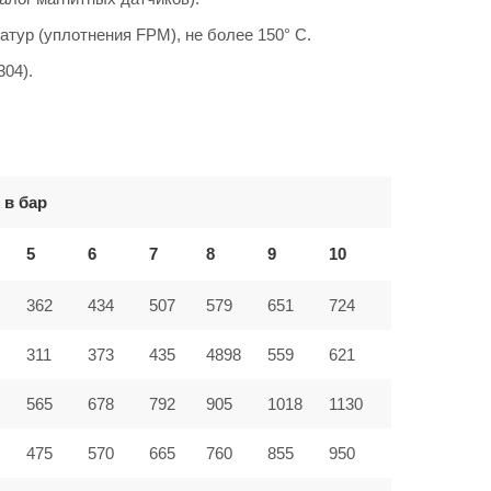
атур (уплотнения FPM), не более 150° C.
304).
 в бар
5
6
7
8
9
10
362
434
507
579
651
724
311
373
435
4898
559
621
565
678
792
905
1018
1130
475
570
665
760
855
950