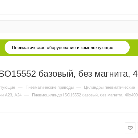
Пневматическое оборудование и комплектующие
O15552 базовый, без магнита, 
—
—
ктующие
Пневматические приводы
Цилиндры пневматические
—
ии А23, А24
Пневмоцилиндр ISO15552 базовый, без магнита, 40x400