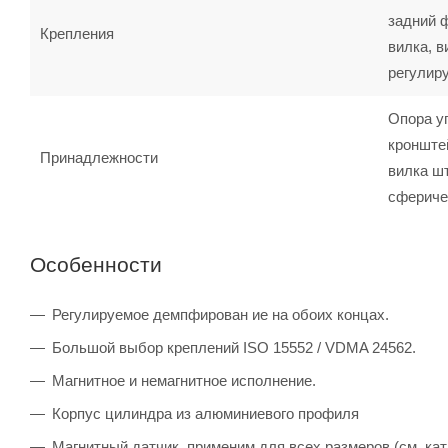
задний 
Крепления
вилка, в
регулир
Опора у
кронште
Принадлежности
вилка шт
сфериче
Особенности
Регулируемое демпфирован ие на обоих концах.
Большой выбор креплений ISO 15552 / VDMA 24562.
Магнитное и немагнитное исполнение.
Корпус цилиндра из алюминиевого профиля
Магнитный датчик, применим для всех размеров (см. кат