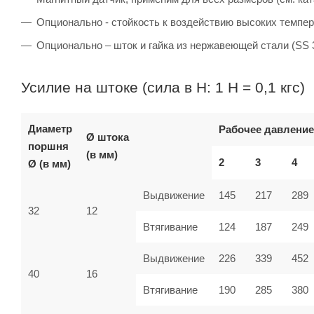
Опционально - стойкость к воздействию высоких темпер
Опционально – шток и гайка из нержавеющей стали (SS 
Усилие на штоке (сила в Н: 1 Н = 0,1 кгс)
Диаметр
Рабочее давление
Ø штока
поршня
(в мм)
2
3
4
Ø (в мм)
Выдвижение
145
217
289
32
12
Втягивание
124
187
249
Выдвижение
226
339
452
40
16
Втягивание
190
285
380