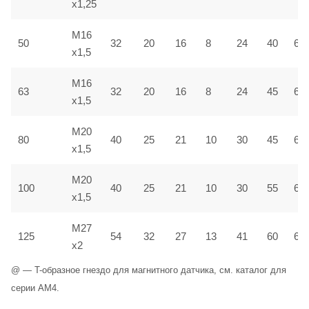
x1,25
M16
50
32
20
16
8
24
40
6,5
x1,5
M16
63
32
20
16
8
24
45
6,5
x1,5
M20
80
40
25
21
10
30
45
6,5
x1,5
M20
100
40
25
21
10
30
55
6,5
x1,5
M27
125
54
32
27
13
41
60
6,5
x2
@ — T-образное гнездо для магнитного датчика, см. каталог для
серии AM4.