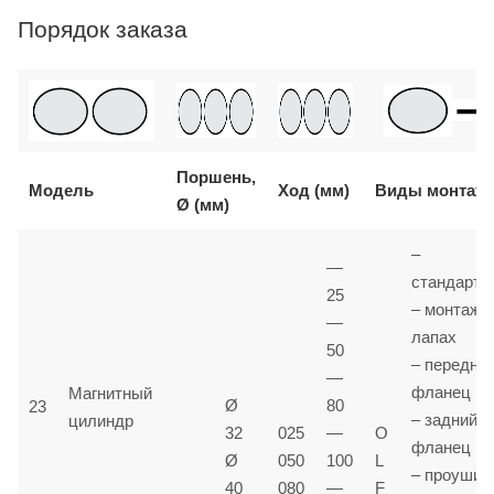
Порядок заказа
Поршень,
Модель
Ход (мм)
Виды монтаж
Ø (мм)
–
—
стандартн
25
– монтаж 
—
лапах
50
– передни
—
фланец
Магнитный
Ø
80
23
– задний
цилиндр
32
025
—
O
фланец
Ø
050
100
L
– проушин
40
080
—
F