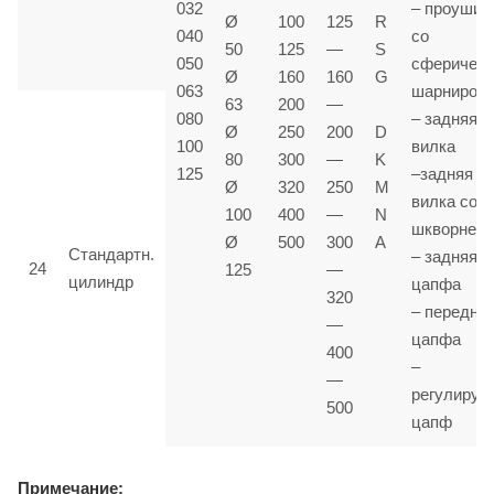
032
– проушин
Ø
100
125
R
040
со
50
125
—
S
050
сферичес
Ø
160
160
G
063
шарниром
63
200
—
080
– задняя
Ø
250
200
D
100
вилка
80
300
—
K
125
–задняя
Ø
320
250
M
вилка со
100
400
—
N
шкворнем
Ø
500
300
A
Стандартн.
– задняя
24
125
—
цилиндр
цапфа
320
– передня
—
цапфа
400
–
—
регулируе
500
цапф
Примечание: