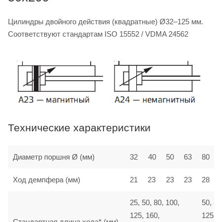
Цилиндры двойного действия (квадратные) Ø32–125 мм.
Соответствуют стандартам ISO 15552 / VDMA 24562
Технические характеристики
Диаметр поршня Ø (мм)
32
40
50
63
80
Ход демпфера (мм)
21
23
23
23
28
25, 50, 80, 100,
50, 80
125, 160,
125, 1
Стандартная длина хода* (мм)