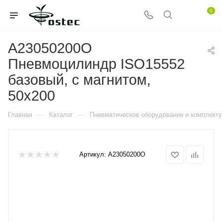
0
A23050200O
Пневмоцилиндр ISO15552
базовый, с магнитом,
50x200
—
—
Главная
Каталог
Пневматическое оборудование и комплект
Артикул:
A23050200O