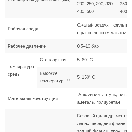
200, 250, 300, 320,
250, 3
400, 500
400, 
Сжатый воздух – фильтро
Рабочая среда
с распыленным маслом
Рабочее давление
0,5–10 бар
Стандартная
5–60° C
Температура
Высокие
среды
5–150° C
температуры**
Алюминий, латунь, нитрил
Материалы конструкции
ацеталь, полиуретан
Базовый цилиндр, монтаж
лапах, передний фланец,
задний фланец, проушина