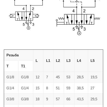
Резьба
L
L1
L2
L3
L4
L5
T
T1
G1/8
G1/8
12
7
45
53
28,5
19,5
G1/4
G1/4
15
8
51
59
38,5
27
G3/8
G3/8
18
9
57
66
43,5
29,5