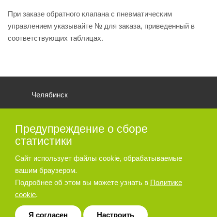
При заказе обратного клапана с пневматическим
управлением указывайте № для заказа, приведенный в
соответствующих таблицах.
Челябинск
О КОМПАНИИ
ВАКАНСИИ
КАК КУПИТЬ
Предупреждение о сборе
ПРОИЗВОДИТЕЛИ
КОНТАКТЫ
статистики
PDF КАТАЛОГ ПРОДУКЦИИ
Сайт использует файлы cookie, обрабатываемые
ПОДОБРАТЬ АНАЛОГ
КАРТА САЙТА
вашим браузером.
Подробнее об этом вы можете узнать в
Политике
cookie
.
+7 (495) 788-44-44
ЗАКАЗАТЬ ЗВОНОК
Я согласен
Настроить