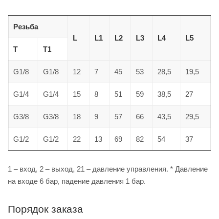
Резьба
L
L1
L2
L3
L4
L5
T
T1
G1/8
G1/8
12
7
45
53
28,5
19,5
G1/4
G1/4
15
8
51
59
38,5
27
G3/8
G3/8
18
9
57
66
43,5
29,5
G1/2
G1/2
22
13
69
82
54
37
1 – вход, 2 – выход, 21 – давление управления. * Давление
на входе 6 бар, падение давления 1 бар.
Порядок заказа