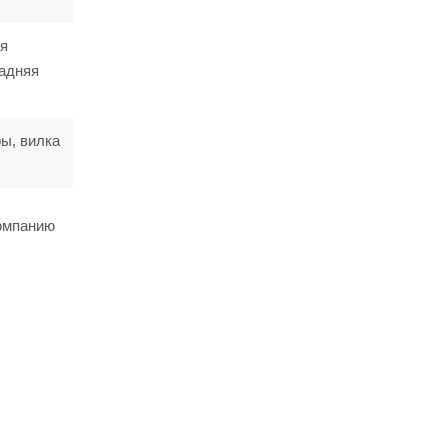
яя
задняя
ы, вилка
компанию