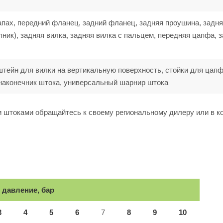
апах, передний фланец, задний фланец, задняя проушина, задн
ик), задняя вилка, задняя вилка с пальцем, передняя цапфа, 
штейн для вилки на вертикальную поверхность, стойки для цапф
наконечник штока, универсальный шарнир штока
 штоками обращайтесь к своему региональному дилеру или в 
 давление, бар
3
4
5
6
7
8
9
10