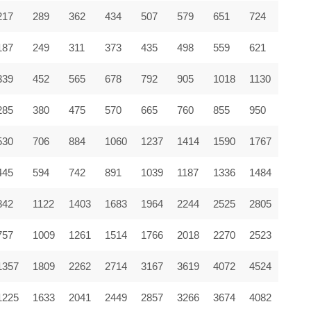
217
289
362
434
507
579
651
724
187
249
311
373
435
498
559
621
339
452
565
678
792
905
1018
1130
285
380
475
570
665
760
855
950
530
706
884
1060
1237
1414
1590
1767
445
594
742
891
1039
1187
1336
1484
842
1122
1403
1683
1964
2244
2525
2805
757
1009
1261
1514
1766
2018
2270
2523
1357
1809
2262
2714
3167
3619
4072
4524
1225
1633
2041
2449
2857
3266
3674
4082