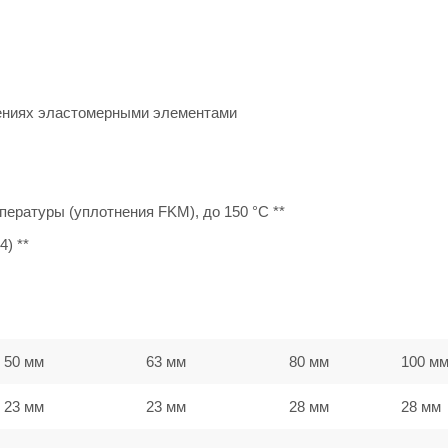
ениях эластомерными элементами
ературы (уплотнения FKM), до 150 °C **
) **
50 мм
63 мм
80 мм
100 м
23 мм
23 мм
28 мм
28 мм