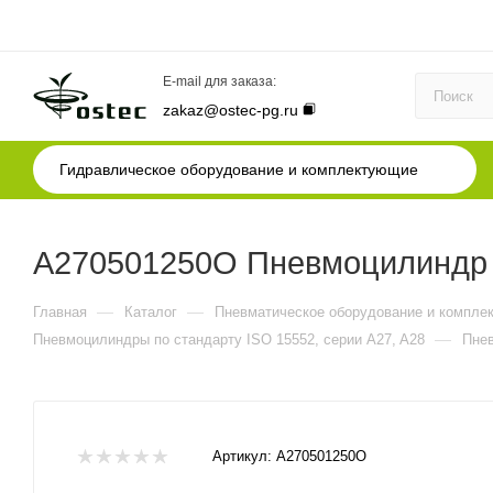
E-mail для заказа:
zakaz@ostec-pg.ru
Гидравлическое оборудование и комплектующие
A270501250O Пневмоцилиндр I
—
—
Главная
Каталог
Пневматическое оборудование и компле
—
Пневмоцилиндры по стандарту ISO 15552, серии A27, A28
Пнев
Артикул:
A270501250O