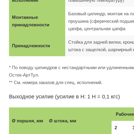
исполнение
повышенную температуру)
Базовый цилиндр, монтаж на л
Монтажные
проушина (сферический подшипн
принадлежности
цапфа, центральная цапфа
Стойка для задней вилки, крон
Принадлежности
штока с защелкой, шарнирный 
* По поводу цилиндров с нестандартными или удлиненными
Остек-АртТул.
** См. номера заказов для спец. исполнений.
Выходное усилие (усилие в Н: 1 Н = 0,1 кгс)
Рабочее
Ø поршня, мм
Ø штока, мм
2