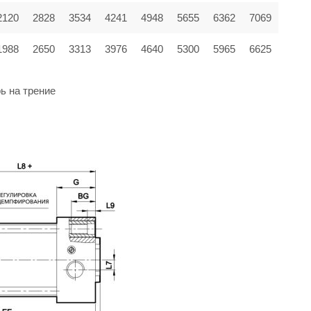
2120
2828
3534
4241
4948
5655
6362
7069
1988
2650
3313
3976
4640
5300
5965
6625
ь на трение