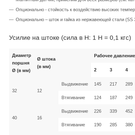
Опционально - стойкость к воздействию высоких темпер
Опционально – шток и гайка из нержавеющей стали (SS 
Усилие на штоке (сила в Н: 1 Н = 0,1 кгс)
Диаметр
Рабочее давление
Ø штока
поршня
(в мм)
2
3
4
Ø (в мм)
Выдвижение
145
217
289
32
12
Втягивание
124
187
249
Выдвижение
226
339
452
40
16
Втягивание
190
285
380