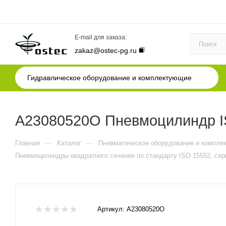
E-mail для заказа:
zakaz@ostec-pg.ru
Гидравлическое оборудование и комплектующие
A23080520O Пневмоцилиндр IS
—
—
Главная
Каталог
Пневматическое оборудование и компле
Пневмоцилиндры квадратного сечения по стандарту ISO 15552, сер
Артикул:
A23080520O