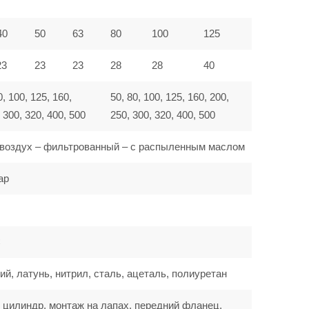
40
50
63
80
100
125
23
23
23
28
28
40
0, 100, 125, 160,
50, 80, 100, 125, 160, 200,
 300, 320, 400, 500
250, 300, 320, 400, 500
воздух – фильтрованный – с распыленным маслом
ар
C
, латунь, нитрил, сталь, ацеталь, полиуретан
 цилиндр, монтаж на лапах, передний фланец,