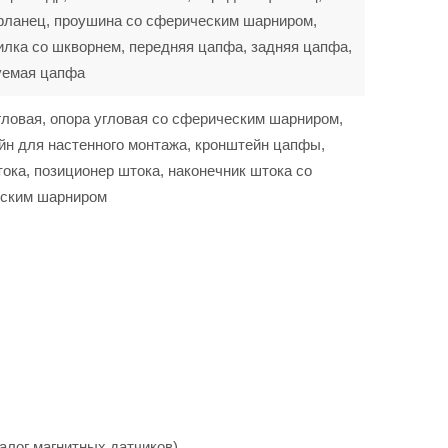
фланец, проушина со сферическим шарниром,
илка со шкворнем, передняя цапфа, задняя цапфа,
уемая цапфа
гловая, опора угловая со сферическим шарниром,
йн для настенного монтажа, кронштейн цапфы,
ока, позиционер штока, наконечник штока со
ским шарниром
алог магнитных датчиков).