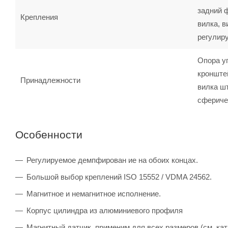
задний 
Крепления
вилка, в
регулир
Опора у
кронште
Принадлежности
вилка шт
сфериче
Особенности
Регулируемое демпфирован ие на обоих концах.
Большой выбор креплений ISO 15552 / VDMA 24562.
Магнитное и немагнитное исполнение.
Корпус цилиндра из алюминиевого профиля
Магнитный датчик, применим для всех размеров (см. кат