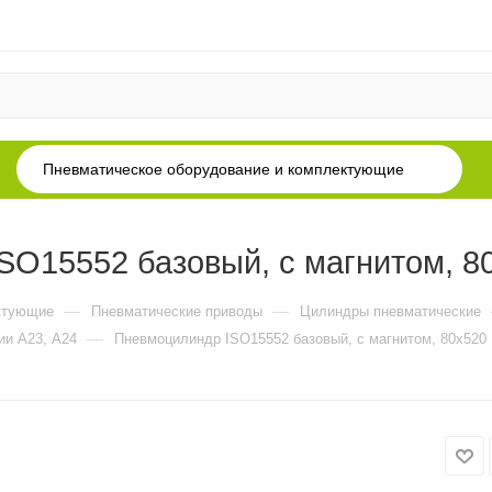
Пневматическое оборудование и комплектующие
O15552 базовый, с магнитом, 8
—
—
ктующие
Пневматические приводы
Цилиндры пневматические
—
ии А23, А24
Пневмоцилиндр ISO15552 базовый, с магнитом, 80x520