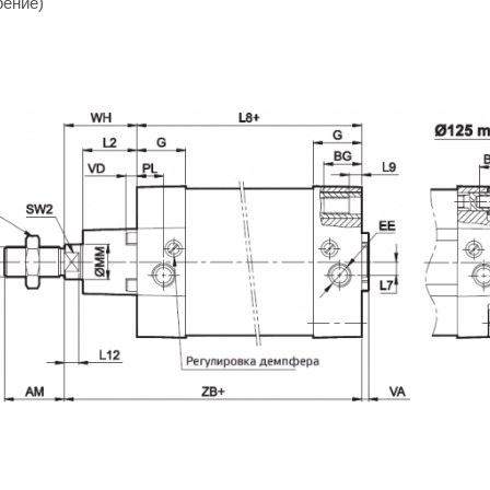
рение)