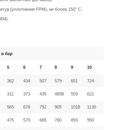
атур (уплотнения FPM), не более 150° C.
304).
 в бар
5
6
7
8
9
10
362
434
507
579
651
724
311
373
435
4898
559
621
565
678
792
905
1018
1130
475
570
665
760
855
950