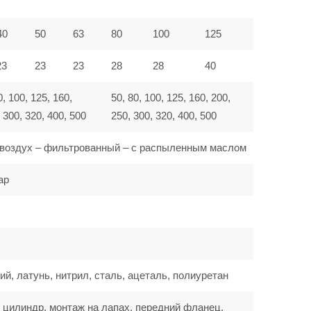
40
50
63
80
100
125
23
23
23
28
28
40
0, 100, 125, 160,
50, 80, 100, 125, 160, 200,
 300, 320, 400, 500
250, 300, 320, 400, 500
воздух – фильтрованный – с распыленным маслом
ар
C
, латунь, нитрил, сталь, ацеталь, полиуретан
 цилиндр, монтаж на лапах, передний фланец,