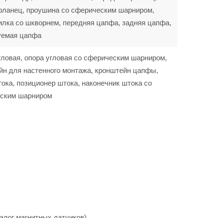
фланец, проушина со сферическим шарниром,
илка со шкворнем, передняя цапфа, задняя цапфа,
уемая цапфа
гловая, опора угловая со сферическим шарниром,
йн для настенного монтажа, кронштейн цапфы,
ока, позиционер штока, наконечник штока со
ским шарниром
алог магнитных датчиков).