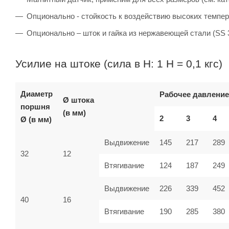
Опционально - стойкость к воздействию высоких темпер
Опционально – шток и гайка из нержавеющей стали (SS 
Усилие на штоке (сила в Н: 1 Н = 0,1 кгс)
Диаметр
Рабочее давление
Ø штока
поршня
(в мм)
2
3
4
Ø (в мм)
Выдвижение
145
217
289
32
12
Втягивание
124
187
249
Выдвижение
226
339
452
40
16
Втягивание
190
285
380