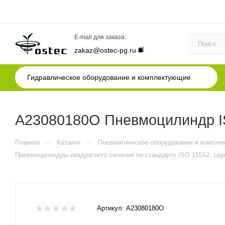
E-mail для заказа:
zakaz@ostec-pg.ru
Гидравлическое оборудование и комплектующие
A23080180O Пневмоцилиндр IS
—
—
Главная
Каталог
Пневматическое оборудование и компле
Пневмоцилиндры квадратного сечения по стандарту ISO 15552, сер
Артикул:
A23080180O