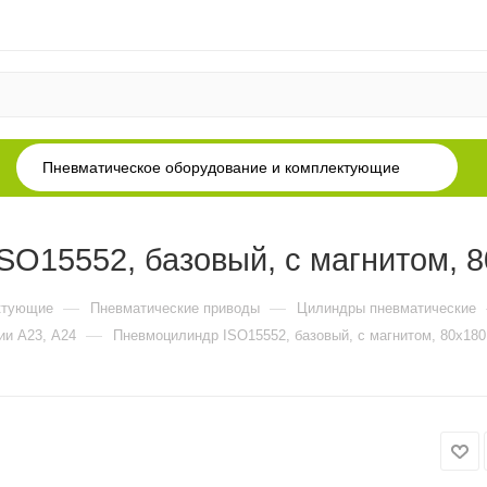
Пневматическое оборудование и комплектующие
O15552, базовый, с магнитом, 
—
—
ктующие
Пневматические приводы
Цилиндры пневматические
—
ии А23, А24
Пневмоцилиндр ISO15552, базовый, с магнитом, 80x180