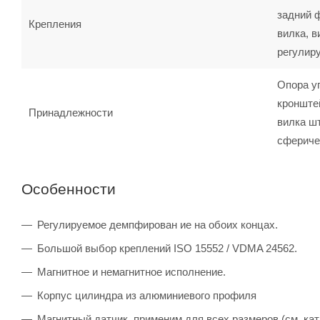
задний 
Крепления
вилка, в
регулир
Опора у
кронште
Принадлежности
вилка шт
сфериче
Особенности
Регулируемое демпфирован ие на обоих концах.
Большой выбор креплений ISO 15552 / VDMA 24562.
Магнитное и немагнитное исполнение.
Корпус цилиндра из алюминиевого профиля
Магнитный датчик, применим для всех размеров (см. кат