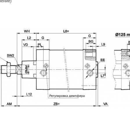
рение)