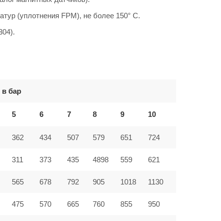
атур (уплотнения FPM), не более 150° C.
304).
 в бар
5
6
7
8
9
10
362
434
507
579
651
724
311
373
435
4898
559
621
565
678
792
905
1018
1130
475
570
665
760
855
950