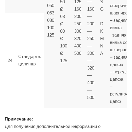
50
125
—
S
050
сферичес
Ø
160
160
G
063
шарниром
63
200
—
080
– задняя
Ø
250
200
D
100
вилка
80
300
—
K
125
–задняя
Ø
320
250
M
вилка со
100
400
—
N
шкворнем
Ø
500
300
A
Стандартн.
– задняя
24
125
—
цилиндр
цапфа
320
– передня
—
цапфа
400
–
—
регулируе
500
цапф
Примечание:
Для получения дополнительной информации о