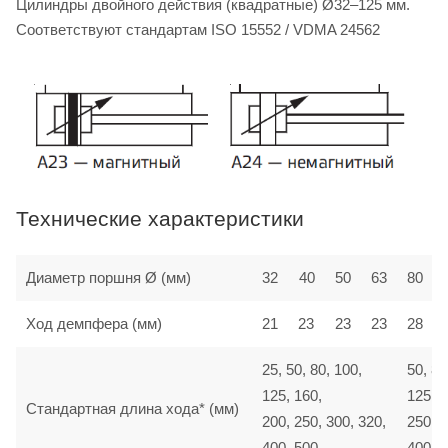
Цилиндры двойного действия (квадратные) Ø32–125 мм.
Соответствуют стандартам ISO 15552 / VDMA 24562
Технические характеристики
Диаметр поршня Ø (мм)
32
40
50
63
80
Ход демпфера (мм)
21
23
23
23
28
25, 50, 80, 100,
50, 80
125, 160,
125, 1
Стандартная длина хода* (мм)
200, 250, 300, 320,
250, 3
400, 500
400, 