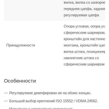
вилка, вилка со шкворнем,
передняя цапфа, задняя ц
регулируемая цапфа
Опора угловая, опора угло
сферическим шарниром,
кронштейн для настенного
Принадлежности
монтажа, кронштейн цапф
вилка штока, позиционер 
наконечник штока со
сферическим шарниром
Особенности
Регулируемое демпфирован ие на обоих концах.
Большой выбор креплений ISO 15552 / VDMA 24562.
Магнитное и немагнитное исполнение.