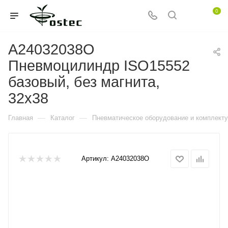
0
A24032038O
Пневмоцилиндр ISO15552
базовый, без магнита,
32x38
—
—
Главная
Каталог
Пневматическое оборудование и комплект
Артикул:
A24032038O