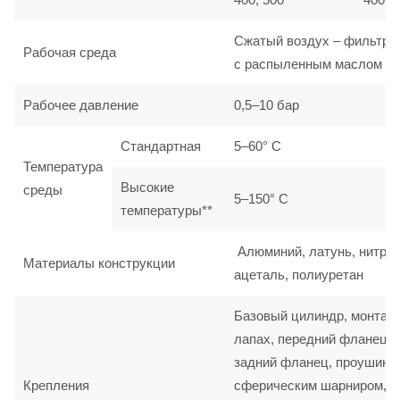
Сжатый воздух – фильтро
Рабочая среда
с распыленным маслом
Рабочее давление
0,5–10 бар
Стандартная
5–60° C
Температура
Высокие
среды
5–150° C
температуры**
Алюминий, латунь, нитрил
Материалы конструкции
ацеталь, полиуретан
Базовый цилиндр, монтаж
лапах, передний фланец,
задний фланец, проушина
Крепления
сферическим шарниром,