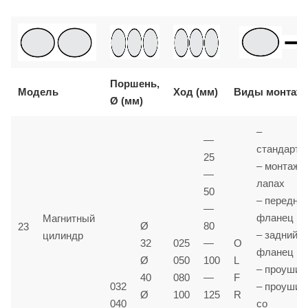
Поршень,
Модель
Ход (мм)
Виды монтаж
Ø (мм)
–
—
стандартн
25
– монтаж 
—
лапах
50
– передни
—
фланец
Магнитный
Ø
80
23
– задний
цилиндр
32
025
—
O
фланец
Ø
050
100
L
– проушин
40
080
—
F
032
– проушин
Ø
100
125
R
040
со