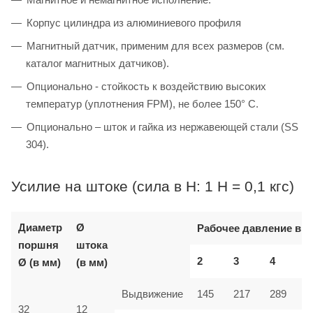
Корпус цилиндра из алюминиевого профиля
Магнитный датчик, применим для всех размеров (см.
каталог магнитных датчиков).
Опционально - стойкость к воздействию высоких
температур (уплотнения FPM), не более 150° C.
Опционально – шток и гайка из нержавеющей стали (SS
304).
Усилие на штоке (сила в Н: 1 Н = 0,1 кгс)
Диаметр
Ø
Рабочее давление в б
поршня
штока
2
3
4
Ø (в мм)
(в мм)
Выдвижение
145
217
289
32
12