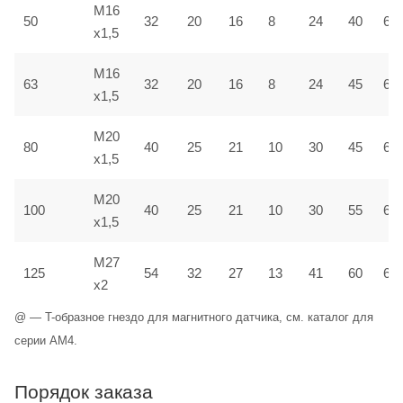
M16
50
32
20
16
8
24
40
6,5
x1,5
M16
63
32
20
16
8
24
45
6,5
x1,5
M20
80
40
25
21
10
30
45
6,5
x1,5
M20
100
40
25
21
10
30
55
6,5
x1,5
M27
125
54
32
27
13
41
60
6,5
x2
@ — T-образное гнездо для магнитного датчика, см. каталог для
серии AM4.
Порядок заказа