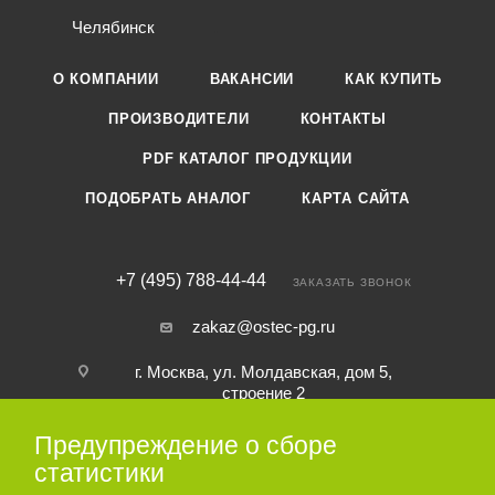
Челябинск
О КОМПАНИИ
ВАКАНСИИ
КАК КУПИТЬ
ПРОИЗВОДИТЕЛИ
КОНТАКТЫ
PDF КАТАЛОГ ПРОДУКЦИИ
ПОДОБРАТЬ АНАЛОГ
КАРТА САЙТА
+7 (495) 788-44-44
ЗАКАЗАТЬ ЗВОНОК
zakaz@ostec-pg.ru
г. Москва, ул. Молдавская, дом 5,
строение 2
Предупреждение о сборе
ПОДПИСАТЬСЯ НА РАССЫЛКУ
статистики