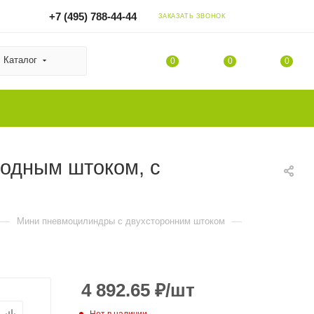
+7 (495) 788-44-44
ЗАКАЗАТЬ ЗВОНОК
Каталог
0
0
0
ходным штоком, с
—
—
Мини пневмоцилиндры c двухсторонним штоком
4 892.65
₽
/шт
Нет в наличии