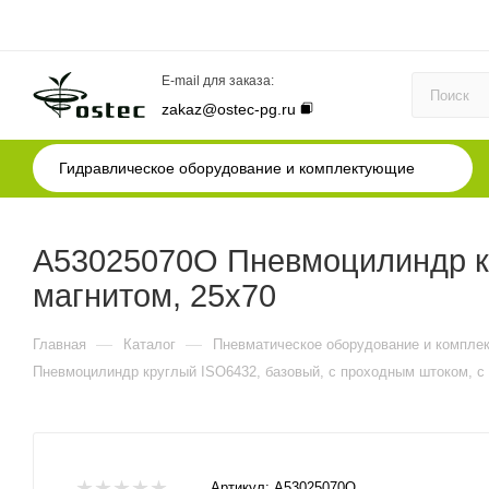
E-mail для заказа:
zakaz@ostec-pg.ru
Гидравлическое оборудование и комплектующие
A53025070O Пневмоцилиндр кр
магнитом, 25x70
—
—
Главная
Каталог
Пневматическое оборудование и компле
Пневмоцилиндр круглый ISO6432, базовый, с проходным штоком, с 
Артикул:
A53025070O