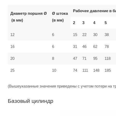
Рабочее давление в б
Диаметр
поршня Ø
Ø штока
(в мм)
(в мм)
2
3
4
5
12
6
15
22
30
38
16
6
31
46
62
78
20
8
47
71
95
118
25
10
74
111
148
185
(Вышеуказанные значения приведены с учетом потери на т
Базовый цилиндр