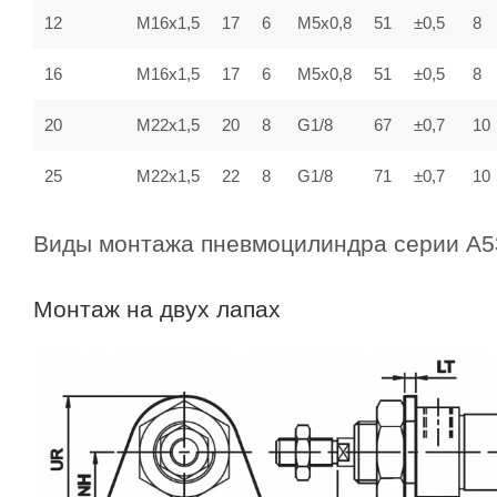
12
M16x1,5
17
6
M5x0,8
51
±0,5
8
16
M16x1,5
17
6
M5x0,8
51
±0,5
8
20
M22x1,5
20
8
G1/8
67
±0,7
10
25
M22x1,5
22
8
G1/8
71
±0,7
10
Виды монтажа пневмоцилиндра серии A5
Монтаж на двух лапах