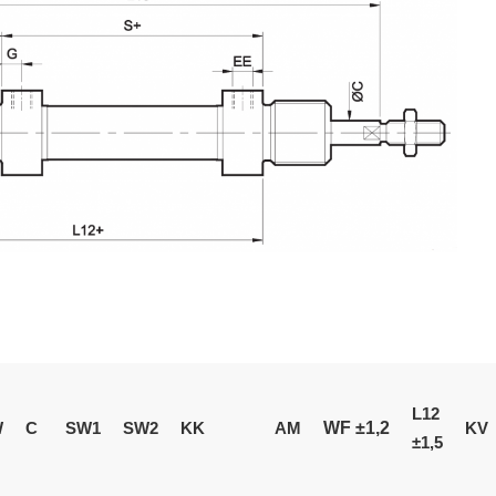
L12
WF ±1,2
W
C
SW1
SW2
KK
AM
KV
±1,5