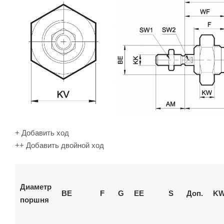
+ Добавить ход
++ Добавить двойной ход
Диаметр
BE
F
G
EE
S
Доп.
K
поршня