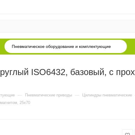
Пневматическое оборудование и комплектующие
углый ISO6432, базовый, с про
—
—
ктующие
Пневматические приводы
Цилиндры пневматические
магнитом, 25x70