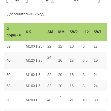
+ Дополнительный ход
Ø
KK
AM
ММ
SW2
L12
SW1
Вe
поршня
32
M10X1,25
22
12
10
6
17
30
24
40
M12X1,25
16
13
6,5
19
35
50
M16X1,5
32
20
16
8
24
40
63
M16X1,5
32
20
16
8
24
45
25
80
M20X1,5
40
21
10
30
45