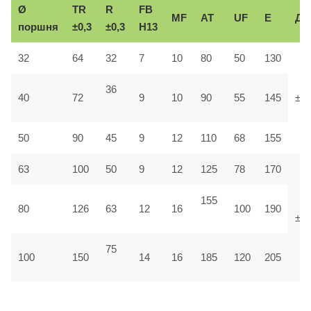
Ø
TR
R
FB
MF
AT
UF
E
До
поршня
±0,3
±0,3
H13
32
64
32
7
10
80
50
130
36
40
72
9
10
90
55
145
±1,
50
90
45
9
12
110
68
155
63
100
50
9
12
125
78
170
155
80
126
63
12
16
100
190
±1
75
100
150
14
16
185
120
205