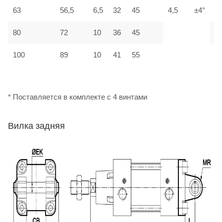
63
56,5
6,5
32
45
4,5
±4°
М
80
72
10
36
45
М
100
89
10
41
55
М
* Поставляется в комплекте с 4 винтами
Вилка задняя