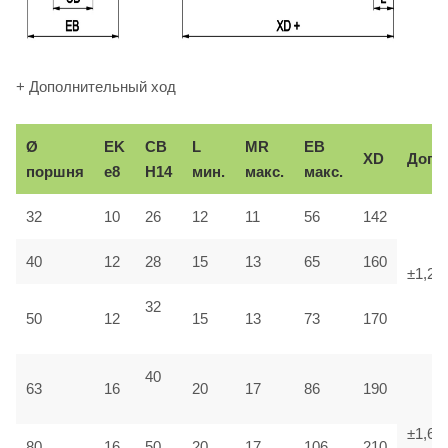
+ Дополнительный ход
Ø
EK
CB
L
MR
EB
XD
Доп.
поршня
e8
H14
мин.
макс.
макс.
32
10
26
12
11
56
142
40
12
28
15
13
65
160
±1,25
32
50
12
15
13
73
170
40
63
16
20
17
86
190
±1,6
80
16
50
20
17
106
210