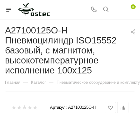
0
A27100125O-H
Пневмоцилиндр ISO15552
базовый, с магнитом,
высокотемпературное
исполнение 100x125
—
—
Главная
Каталог
Пневматическое оборудование и комплект
Артикул:
A27100125O-H