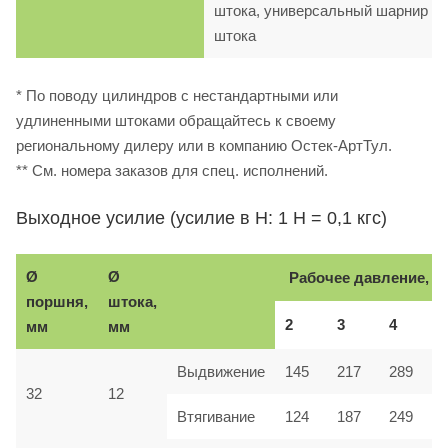
штока, универсальный шарнир
штока
* По поводу цилиндров с нестандартными или
удлиненными штоками обращайтесь к своему
региональному дилеру или в компанию Остек-АртТул.
** См. номера заказов для спец. исполнений.
Выходное усилие (усилие в Н: 1 Н = 0,1 кгс)
Ø
Ø
Рабочее давление, б
поршня,
штока,
2
3
4
мм
мм
Выдвижение
145
217
289
32
12
Втягивание
124
187
249