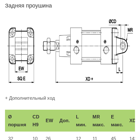
Задняя проушина
+ Дополнительный ход
Ø
CD
L
MR
E
EW
Доп.
XD
поршня
H9
мин.
макс.
макс.
32
10
26
12
11
45
142