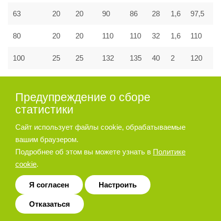
63
20
20
90
86
28
1,6
97,5
80
20
20
110
110
32
1,6
110
100
25
25
132
135
40
2
120
Предупреждение о сборе
Принадлежности для пневмоцилиндра
статистики
серии A27, A28
Сайт использует файлы cookie, обрабатываемые
вашим браузером.
Опора угловая
Подробнее об этом вы можете узнать в
Политике
cookie
.
Я согласен
Настроить
Отказаться