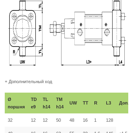
+ Дополнительный ход
Ø
TD
TL
TM
UW
TT
R
L3
Доп.
поршня
e9
h14
h14
32
12
12
50
48
16
1
128