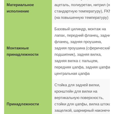
Материальное
ацеталь, полиуретан, нитрил (на
исполнение
стандартную температуру), FKM
(на повышенную температуру)
Базовый цилиндр, монтаж на
лапах, передний фланец, задний
фланец, задняя проушина,
Монтажные
задняя проушина (сферический
принадлежности
подшипник), задняя вилка,
задняя вилка с пальцем,
передняя цапфа, задняя цапфа,
центральная цапфа
Стойка для задней вилки,
кронштейн для вилки на
вертикальную поверхность,
Принадлежности
стойки для цапфы, вилка штока с
защелкой, шарнирный наконечни