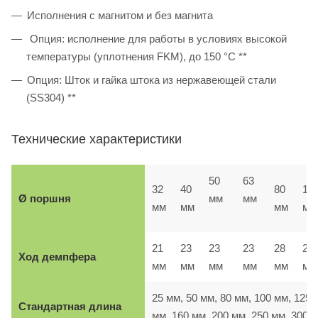
Исполнения с магнитом и без магнита
Опция: исполнение для работы в условиях высокой
температуры (уплотнения FKM), до 150 °C **
Опция: Шток и гайка штока из нержавеющей стали
(SS304) **
Технические характеристики
50
63
32
40
80
10
Ø поршня
мм
мм
мм
мм
мм
мм
21
23
23
23
28
28
Ход демпфера
мм
мм
мм
мм
мм
м
25 мм, 50 мм, 80 мм, 100 мм, 125
Стандартная длина
мм, 160 мм, 200 мм, 250 мм, 300