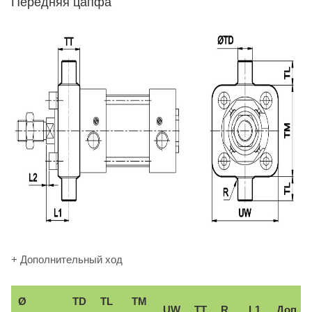
Передняя цапфа
+ Дополнительный ход
Ø
TD
TL
TM
UW
TT
R
L1
Доп.