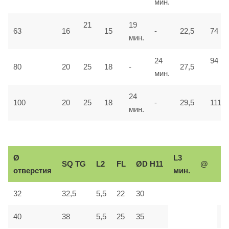
мин.
21
19
63
16
15
-
22,5
74
мин.
24
94
80
20
25
18
-
27,5
мин.
24
100
20
25
18
-
29,5
111
мин.
Ø
L3
Р
SQ
TG
L2
FL
ØD H11
@
отверстия
мин.
р
32
32,5
5,5
22
30
М
40
38
5,5
25
35
М