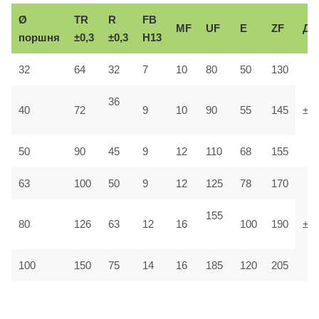
Ø
TR
R
FB
MF
UF
E
ZF
До
поршня
±0,3
±0,3
H13
32
64
32
7
10
80
50
130
36
40
72
9
10
90
55
145
±1,
50
90
45
9
12
110
68
155
63
100
50
9
12
125
78
170
155
80
126
63
12
16
100
190
±1
100
150
75
14
16
185
120
205