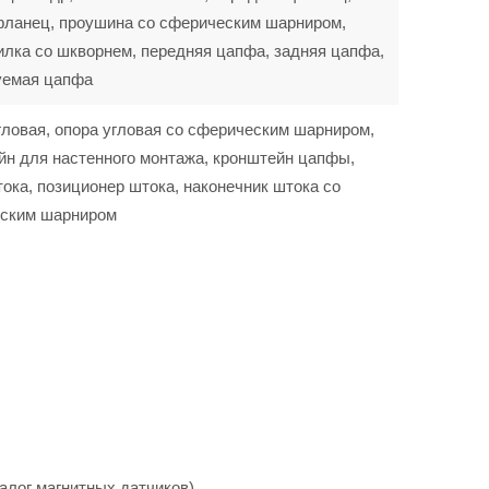
фланец, проушина со сферическим шарниром,
илка со шкворнем, передняя цапфа, задняя цапфа,
уемая цапфа
гловая, опора угловая со сферическим шарниром,
йн для настенного монтажа, кронштейн цапфы,
ока, позиционер штока, наконечник штока со
ским шарниром
алог магнитных датчиков).