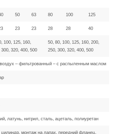
40
50
63
80
100
125
23
23
23
28
28
40
0, 100, 125, 160,
50, 80, 100, 125, 160, 200,
 300, 320, 400, 500
250, 300, 320, 400, 500
воздух – фильтрованный – с распыленным маслом
ар
C
, латунь, нитрил, сталь, ацеталь, полиуретан
 цилиндр, монтаж на лапах, передний фланец,