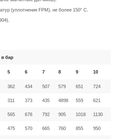
атур (уплотнения FPM), не более 150° C.
304).
 в бар
5
6
7
8
9
10
362
434
507
579
651
724
311
373
435
4898
559
621
565
678
792
905
1018
1130
475
570
665
760
855
950