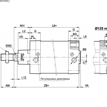
рение)