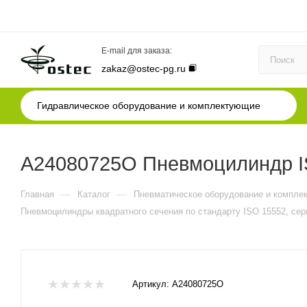
E-mail для заказа:
zakaz@ostec-pg.ru
Гидравлическое оборудование и комплектующие
A24080725O Пневмоцилиндр IS
—
—
Главная
Каталог
Пневматическое оборудование и компле
Пневмоцилиндры квадратного сечения по стандарту ISO 15552, сер
Артикул:
A24080725O