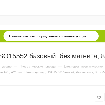
Пневматическое оборудование и комплектующие
O15552 базовый, без магнита, 
—
—
ктующие
Пневматические приводы
Цилиндры пневматические
—
ии А23, А24
Пневмоцилиндр ISO15552 базовый, без магнита, 80x725