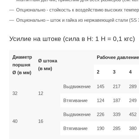
Опционально - стойкость к воздействию высоких темпер
Опционально – шток и гайка из нержавеющей стали (SS 
Усилие на штоке (сила в Н: 1 Н = 0,1 кгс)
Диаметр
Рабочее давление
Ø штока
поршня
(в мм)
2
3
4
Ø (в мм)
Выдвижение
145
217
289
32
12
Втягивание
124
187
249
Выдвижение
226
339
452
40
16
Втягивание
190
285
380