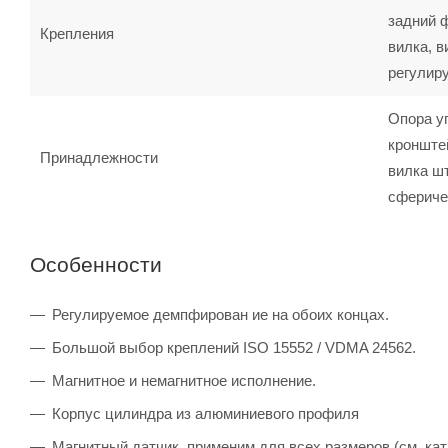
задний 
Крепления
вилка, в
регулир
Опора у
кронште
Принадлежности
вилка шт
сфериче
Особенности
Регулируемое демпфирован ие на обоих концах.
Большой выбор креплений ISO 15552 / VDMA 24562.
Магнитное и немагнитное исполнение.
Корпус цилиндра из алюминиевого профиля
Магнитный датчик, применим для всех размеров (см. кат