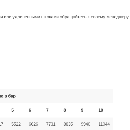
ми или удлиненными штоками обращайтесь к своему менеджеру.
е в бар
5
6
7
8
9
10
17
5522
6626
7731
8835
9940
11044