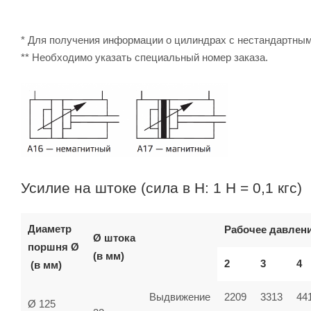
* Для получения информации о цилиндрах с нестандартны
** Необходимо указать специальный номер заказа.
Усилие на штоке (сила в Н: 1 Н = 0,1 кгс)
Диаметр
Рабочее давлени
Ø штока
поршня Ø
(в мм)
2
3
4
(в мм)
Выдвижение
2209
3313
44
Ø 125