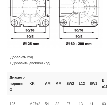
+ Добавить ход
++ Добавить двойной ход
Диаметр
В
поршня
KK
AM
ММ
SW2
L12
SW1
e1
Ø
125
M27x2
54
32
27
13
41
60