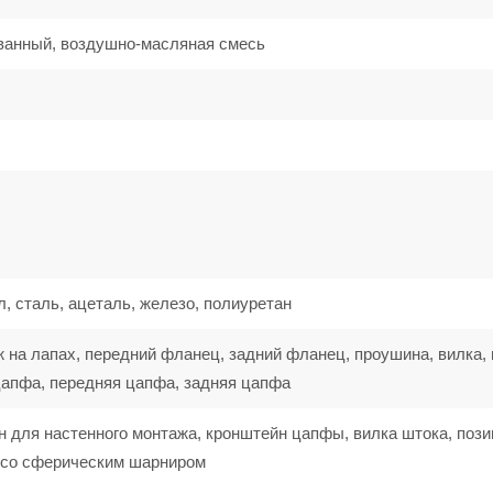
ванный, воздушно-масляная смесь
, сталь, ацеталь, железо, полиуретан
 на лапах, передний фланец, задний фланец, проушина, вилка, 
цапфа, передняя цапфа, задняя цапфа
н для настенного монтажа, кронштейн цапфы, вилка штока, поз
а со сферическим шарниром