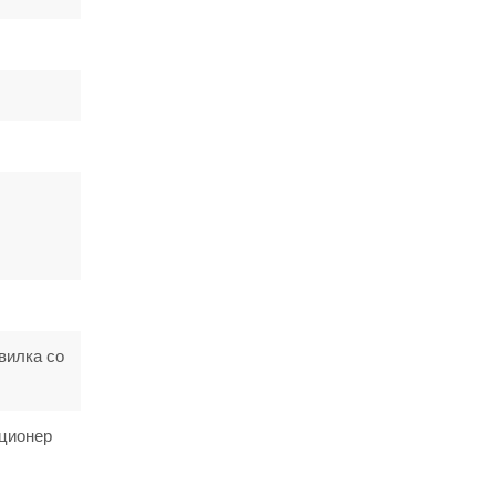
вилка со
иционер