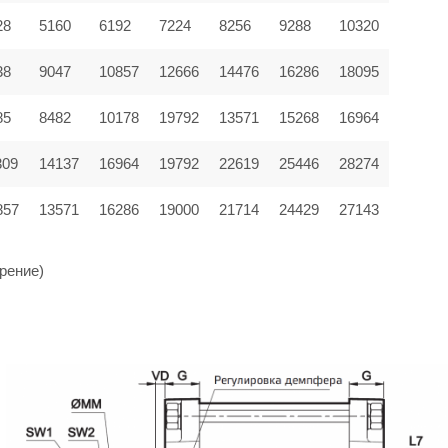
28
5160
6192
7224
8256
9288
10320
38
9047
10857
12666
14476
16286
18095
85
8482
10178
19792
13571
15268
16964
309
14137
16964
19792
22619
25446
28274
857
13571
16286
19000
21714
24429
27143
рение)