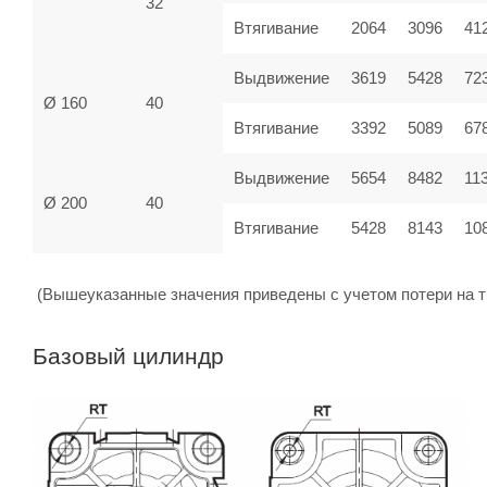
32
Втягивание
2064
3096
41
Выдвижение
3619
5428
72
Ø 160
40
Втягивание
3392
5089
67
Выдвижение
5654
8482
11
Ø 200
40
Втягивание
5428
8143
10
(Вышеуказанные значения приведены с учетом потери на т
Базовый цилиндр