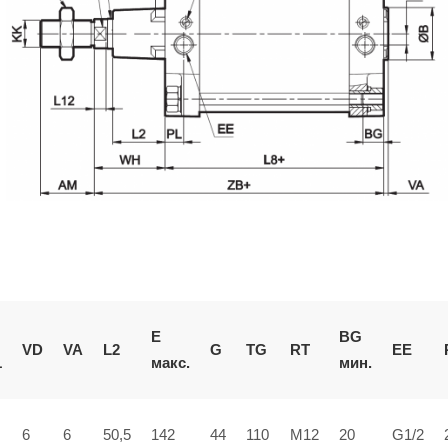
BG
E
L2
VD
VA
G
TG
RT
EE
мин.
1
макс.
6
6
50,5
142
44
110
M12
20
G1/2