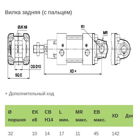
Вилка задняя (с пальцем)
+ Дополнительный ход
Ø
EK
CB
L
MR
EB
XD
Доп.
поршня
e8
H14
мин.
макс.
макс.
32
10
14
17
11
45
142