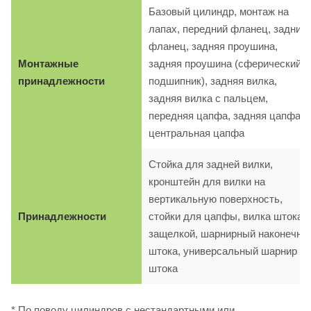
Базовый цилиндр, монтаж на
лапах, передний фланец, задний
фланец, задняя проушина,
Монтажные
задняя проушина (сферический
принадлежности
подшипник), задняя вилка,
задняя вилка с пальцем,
передняя цапфа, задняя цапфа,
центральная цапфа
Стойка для задней вилки,
кронштейн для вилки на
вертикальную поверхность,
Принадлежности
стойки для цапфы, вилка штока с
защелкой, шарнирный наконечни
штока, универсальный шарнир
штока
* По поводу цилиндров с нестандартными или