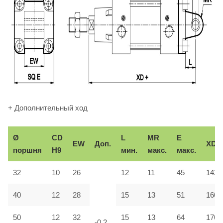
+ Дополнительный ход
Ø
CD
L
MR
E
EW
Доп.
XD
поршня
H9
мин.
макс.
макс.
32
10
26
12
11
45
142
40
12
28
15
13
51
160
50
12
32
15
13
64
170
-0,2