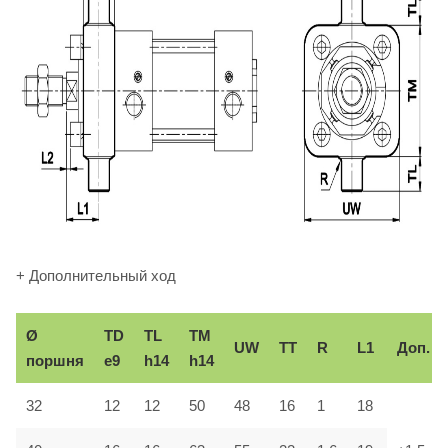
+ Дополнительный ход
Ø
TD
TL
TM
UW
TT
R
L1
Доп.
поршня
e9
h14
h14
32
12
12
50
48
16
1
18