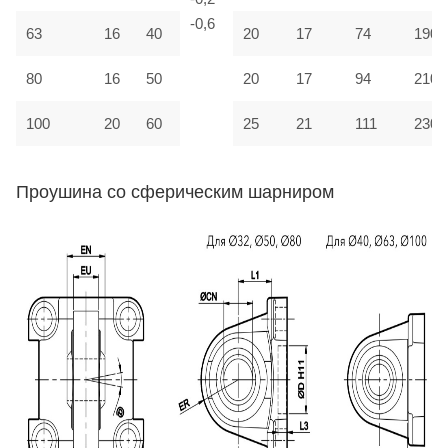
-0,6
63
16
40
20
17
74
190
80
16
50
20
17
94
210
100
20
60
25
21
111
230
Проушина со сферическим шарниром