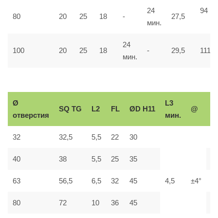
24
94
80
20
25
18
-
27,5
мин.
24
100
20
25
18
-
29,5
111
мин.
Ø
L3
Р
SQ
TG
L2
FL
ØD H11
@
отверстия
мин.
р
32
32,5
5,5
22
30
М
40
38
5,5
25
35
М
63
56,5
6,5
32
45
4,5
±4°
М
80
72
10
36
45
М