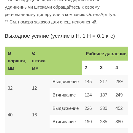
удлиненными штоками обращайтесь к своему
региональному дилеру или в компанию Остек-АртТул.
** См. номера заказов для спец. исполнений.
Выходное усилие (усилие в Н: 1 Н = 0,1 кгс)
Ø
Ø
Рабочее давление, б
поршня,
штока,
2
3
4
мм
мм
Выдвижение
145
217
289
32
12
Втягивание
124
187
249
Выдвижение
226
339
452
40
16
Втягивание
190
285
380