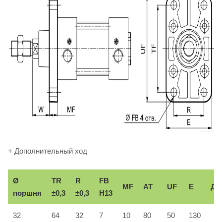
+ Дополнительный ход
Ø
TR
R
FB
MF
AT
UF
E
До
поршня
±0,3
±0,3
H13
32
64
32
7
10
80
50
130