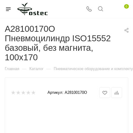
0
A28100170O
Пневмоцилиндр ISO15552
базовый, без магнита,
100x170
—
—
Главная
Каталог
Пневматическое оборудование и комплект
Артикул:
A28100170O