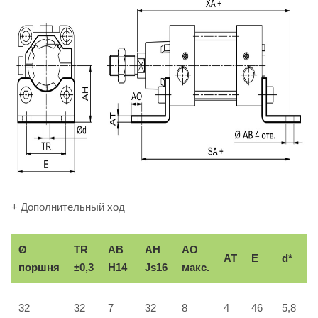
+ Дополнительный ход
Ø
TR
AB
AH
АО
AT
E
d*
поршня
±0,3
H14
Js16
макс.
32
32
7
32
8
4
46
5,8